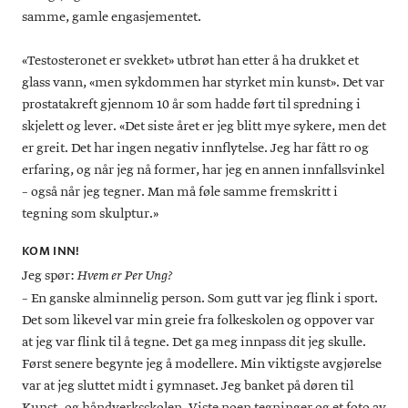
samme, gamle engasjementet.
«Testosteronet er svekket» utbrøt han etter å ha drukket et
glass vann, «men sykdommen har styrket min kunst». Det var
prostatakreft gjennom 10 år som hadde ført til spredning i
skjelett og lever. «Det siste året er jeg blitt mye sykere, men det
er greit. Det har ingen negativ innflytelse. Jeg har fått ro og
erfaring, og når jeg nå former, har jeg en annen innfallsvinkel
– også når jeg tegner. Man må føle samme fremskritt i
tegning som skulptur.»
KOM INN!
Jeg spør:
Hvem er Per Ung?
– En ganske alminnelig person. Som gutt var jeg flink i sport.
Det som likevel var min greie fra folkeskolen og oppover var
at jeg var flink til å tegne. Det ga meg innpass dit jeg skulle.
Først senere begynte jeg å modellere. Min viktigste avgjørelse
var at jeg sluttet midt i gymnaset. Jeg banket på døren til
Kunst- og håndverksskolen. Viste noen tegninger og et foto av