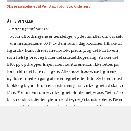
Skisse på atelieret til Per Ung. Foto: Stig Andersen.
ÅTTE VINKLER
Hvorfor figurativ kunst?
– Fordi utfordringene er uendelige, og det handler om oss selv
– om menneskene. 99 % av dem som i dag kommer tilbake til
figurativ kunst driver med fotokopiering, og det kan hvem
som helst gjøre. Jeg kaller det silhuettkopiering. Shaker det
litt opp og dropper linjer, men konturene kan ikke rettes på,
for da blir det bare dårligere. Alle disse drøssevise figurene –
og du ser med én gang at de er tegnet etter foto. Sett dem med
blokk og blyant foran en tredimensjonal virkelighet, så skal vi
få se. Foran den runde virkelighet blir de hjelpeløse. Det må jo
bli slik når studenten glemmer å tegne på kunstskolene. De er
mer opptatt av filteret som hindrer tilnærming til
virkeligheten. Selv ikke Lucian Freud brukte foto. Man må dra
med seg selv og sine skavanker. Det må alle gjøre som tør å
konfrontere virkeligheten – en gjenkjennelse av livets