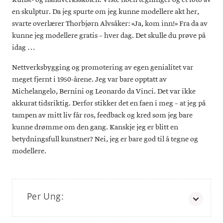
en skulptur. Da jeg spurte om jeg kunne modellere akt her,
svarte overlærer Thorbjørn Alvsåker: «Ja, kom inn!» Fra da av
kunne jeg modellere gratis – hver dag. Det skulle du prøve på
idag …
Nettverksbygging og promotering av egen genialitet var
meget fjernt i 1950-årene. Jeg var bare opptatt av
Michelangelo, Bernini og Leonardo da Vinci. Det var ikke
akkurat tidsriktig. Derfor stikker det en faen i meg – at jeg på
tampen av mitt liv får ros, feedback og kred som jeg bare
kunne drømme om den gang. Kanskje jeg er blitt en
betydningsfull kunstner? Nei, jeg er bare god til å tegne og
modellere.
Per Ung:
1933: Født 5. juni