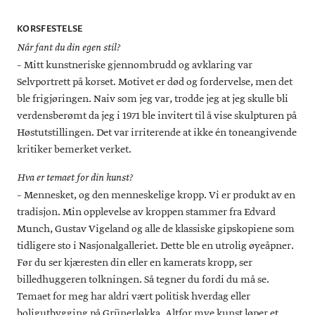
1952–53: Statens Kunstakademi
KORSFESTELSE
(Elev av Per Palle Storm)
Når fant du din egen stil?
1960: St. Martin's School of Art
– Mitt kunstneriske gjennombrudd og avklaring var
Selvportrett på korset. Motivet er død og fordervelse, men det
(Elev av Anthony Caro)
ble frigjøringen. Naiv som jeg var, trodde jeg at jeg skulle bli
2007: Utnevnt til ridder 1. klasse av St. Olavs Orden
verdensberømt da jeg i 1971 ble invitert til å vise skulpturen på
2013: Død 20 juni
Høstutstillingen. Det var irriterende at ikke én toneangivende
kritiker bemerket verket.
Hva er temaet for din kunst?
– Mennesket, og den menneskelige kropp. Vi er produkt av en
tradisjon. Min opplevelse av kroppen stammer fra Edvard
Munch, Gustav Vigeland og alle de klassiske gipskopiene som
tidligere sto i Nasjonalgalleriet. Dette ble en utrolig øyeåpner.
Før du ser kjæresten din eller en kamerats kropp, ser
billedhuggeren tolkningen. Så tegner du fordi du må se.
Temaet for meg har aldri vært politisk hverdag eller
boligutbygging på Grünerløkka. Altfor mye kunst løper et