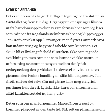
elev av malerne Erling Frederiksen og Knud Nielsen i
København fra 1957–58, og debuterte på Charlottenborgs
LYRISK PURITANER
Efterårsudstilling i København i 1958.
Det er interessant å følge de tidligste tegningene fra slutten av
Utvalg av soloutstillinger:
1960-tallet og frem til i dag. Utgangspunktet springer liksom
2019 -
, Galleri Riis, Oslo.
Signs and Figures
ut fra barndomsopplevelser av rare formasjoner som jeg leser
2018 -
, Minneapolis Institute of Art,
Linear Tapestries
som minner fra Rogalands steinformasjoner og klippevegger.
Minneapolis, Minnesota.
2017 - J
an Groth, The Bundle, Wall Drawings and Other Recent
Jan Groth er vokst opp i Stavanger, men flyttet Danmark hvor
, Galleri Riis, Oslo.
Works
han utdannet seg og begynte å arbeide som kunstner. Det
2017 -
, Bergen
Jan Groth, The Festival Exhibition 2017
skulle bli et livslangt forhold til streken. Ikke som tegnede
Kunsthall, Bergen.
2015 - J
, Galleri
avbildninger, men som noe som kunne avdekke natur. En
an Groth, Sign – Drawing, Tapestry, Sculpture
Riis at Chart Art Fair, Copenhagen.
utforskning av sammenhengen mellom det fysisk
2015 - J
, Galleri Riis,
an Groth, In between - liberating the line
nedtegnede og den psykiske tilstedeværelse av kunstneren
Stockholm.
gjennom den fysiske handlingen. Slikt blir det poesi av. Jan
Kilde: Store Norske Leksikon og
jangroth.net
.
Groth skriver det selv: «Du må gjerne kalle meg en lyrisk
puritaner hvis du vil. Lyrisk, ikke-kurerbar ensomhet har
alltid karakterisert det jeg har gjort.»
Det er som om man fornemmer Marcel Prousts pust og
kommer på sporet av den tapte tid. Slik sett en påminnelse om