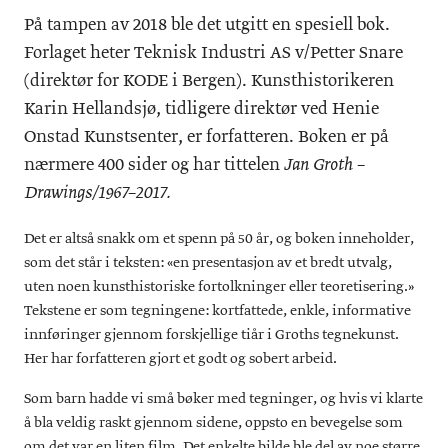
På tampen av 2018 ble det utgitt en spesiell bok.
Forlaget heter Teknisk Industri AS v/Petter Snare
(direktør for KODE i Bergen). Kunsthistorikeren
Karin Hellandsjø, tidligere direktør ved Henie
Onstad Kunstsenter, er forfatteren. Boken er på
nærmere 400 sider og har tittelen
Jan Groth –
Drawings/1967–2017.
Det er altså snakk om et spenn på 50 år, og boken inneholder,
som det står i teksten: «en presentasjon av et bredt utvalg,
uten noen kunsthistoriske fortolkninger eller teoretisering.»
Tekstene er som tegningene: kortfattede, enkle, informative
innføringer gjennom forskjellige tiår i Groths tegnekunst.
Her har forfatteren gjort et godt og sobert arbeid.
Som barn hadde vi små bøker med tegninger, og hvis vi klarte
å bla veldig raskt gjennom sidene, oppsto en bevegelse som
om det var en liten film. Det enkelte bilde ble del av noe større,