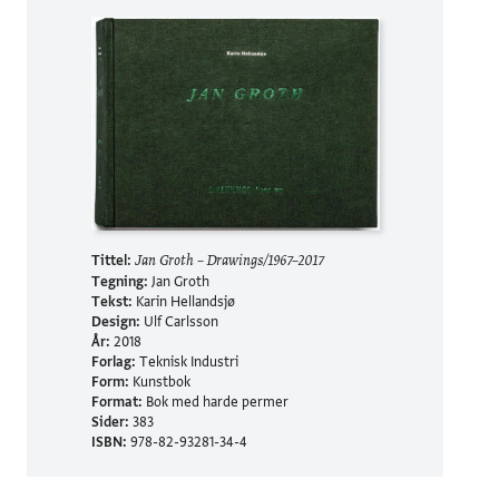
Tittel:
Jan Groth – Drawings/1967–2017
Tegning:
Jan Groth
Tekst:
Karin Hellandsjø
Design:
Ulf Carlsson
År:
2018
Forlag:
Teknisk Industri
Form:
Kunstbok
Format:
Bok med harde permer
Sider:
383
ISBN:
978-82-93281-34-4