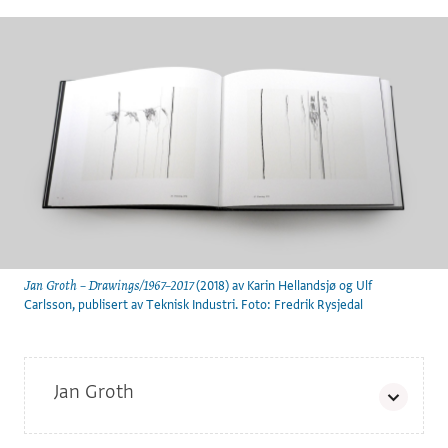
(2018) av Karin Hellandsjø og Ulf
Jan Groth – Drawings/1967–2017
Carlsson, publisert av Teknisk Industri. Foto: Fredrik Rysjedal
Jan Groth
Jan Groth (f. 1938) er født og oppvokst i Stavanger. Han var