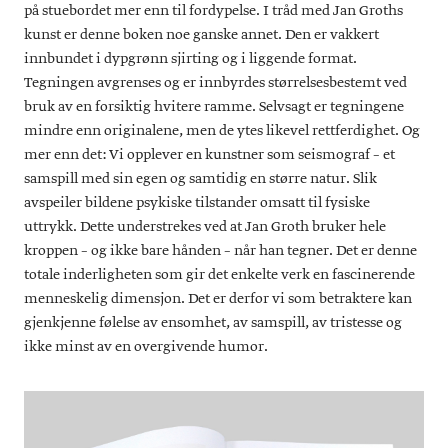
på stuebordet mer enn til fordypelse. I tråd med Jan Groths
kunst er denne boken noe ganske annet. Den er vakkert
innbundet i dypgrønn sjirting og i liggende format.
Tegningen avgrenses og er innbyrdes størrelsesbestemt ved
bruk av en forsiktig hvitere ramme. Selvsagt er tegningene
mindre enn originalene, men de ytes likevel rettferdighet. Og
mer enn det: Vi opplever en kunstner som seismograf – et
samspill med sin egen og samtidig en større natur. Slik
avspeiler bildene psykiske tilstander omsatt til fysiske
uttrykk. Dette understrekes ved at Jan Groth bruker hele
kroppen – og ikke bare hånden – når han tegner. Det er denne
totale inderligheten som gir det enkelte verk en fascinerende
menneskelig dimensjon. Det er derfor vi som betraktere kan
gjenkjenne følelse av ensomhet, av samspill, av tristesse og
ikke minst av en overgivende humor.