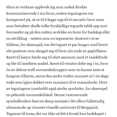
Flere av verkene opplevde jeg som nokså direkte
kommuniserende i sin form; måten tegningene var
komponert på, så ut til å legge opp til et narrativ hvor man
som betrakter skulle tolke forskjellige tegnede tablå opp mot
hverandre og på den måten avdekke en form for budskap eller
en utvikling – nesten som en tegneserie. Sentrert i et av
bildene, for eksempel, var det tegnet et par lunger med hvert
sitt pusterør som slanget seg til hver sin ende av papirflaten.
Røret til høyre føyde seg til slutt sammen med et insekthode
og ble til insektets snabel. Røret til venstre delte seg i to, hvor
én av delene traff menneskekroppen som en kunne anta at
lungene tilhørte, mens den andre enden munnet ut i en slags
trakt som igjen dekket over munnen til et mannshode. Flere
av tegningene inneholdt også sterke symboler, for eksempel
en pekende menneskehånd. Denne instruerende
symbolbruken fant en skarp motsats i det ellers fullstendig
uhemmede og vimsete visuelle universet til Bergquist.
Tegnene til tross, det var ikke så lett å forstå hva budskapet i