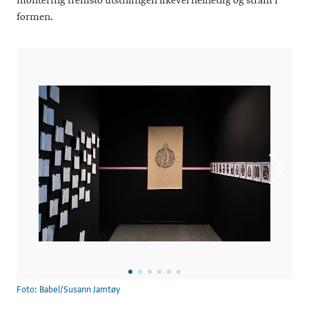
montering fremsto utstillingen likevel helhetlig og stram i
formen.
Foto: Babel/Susann Jamtøy
Foto