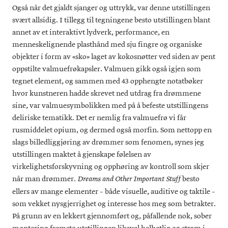
Også når det gjaldt sjanger og uttrykk, var denne utstillingen
svært allsidig. I tillegg til tegningene besto utstillingen blant
annet av et interaktivt lydverk, performance, en
menneskelignende plasthånd med sju fingre og organiske
objekter i form av «sko» laget av kokosnøtter ved siden av pent
oppstilte valmuefrøkapsler. Valmuen gikk også igjen som
tegnet element, og sammen med 43 opphengte notatbøker
hvor kunstneren hadde skrevet ned utdrag fra drømmene
sine, var valmuesymbolikken med på å befeste utstillingens
deliriske tematikk. Det er nemlig fra valmuefrø vi får
rusmiddelet opium, og dermed også morfin. Som nettopp en
slags billedliggjøring av drømmer som fenomen, synes jeg
utstillingen maktet å gjenskape følelsen av
virkelighetsforskyvning og opphøring av kontroll som skjer
når man drømmer.
besto
Dreams and Other Important Stuff
ellers av mange elementer – både visuelle, auditive og taktile –
som vekket nysgjerrighet og interesse hos meg som betrakter.
På grunn av en lekkert gjennomført og, påfallende nok, sober