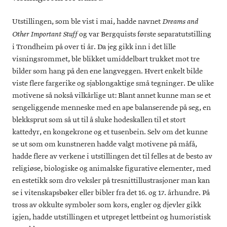
Utstillingen, som ble vist i mai, hadde navnet
Dreams and
og var Bergquists første separatutstilling
Other Important Stuff
i Trondheim på over ti år. Da jeg gikk inn i det lille
visningsrommet, ble blikket umiddelbart trukket mot tre
bilder som hang på den ene langveggen. Hvert enkelt bilde
viste flere fargerike og sjablongaktige små tegninger. De ulike
motivene så nokså vilkårlige ut: Blant annet kunne man se et
sengeliggende menneske med en ape balanserende på seg, en
blekksprut som så ut til å sluke hodeskallen til et stort
kattedyr, en kongekrone og et tusenbein. Selv om det kunne
se ut som om kunstneren hadde valgt motivene på måfå,
hadde flere av verkene i utstillingen det til felles at de besto av
religiøse, biologiske og animalske figurative elementer, med
en estetikk som dro veksler på tresnittillustrasjoner man kan
se i vitenskapsbøker eller bibler fra det 16. og 17. århundre. På
tross av okkulte symboler som kors, engler og djevler gikk
igjen, hadde utstillingen et utpreget lettbeint og humoristisk