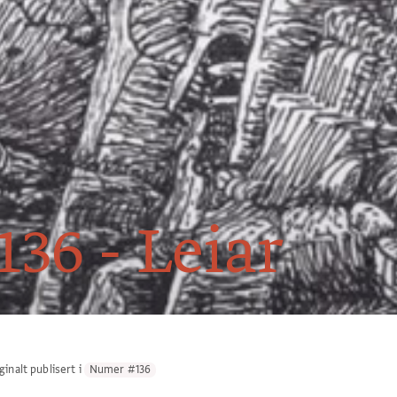
36 - Leiar
ginalt publisert i
Numer #136