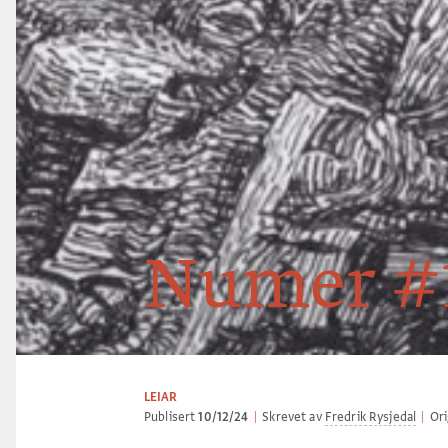
Numer #1
LEIAR
Publisert
10/12/24
|
Skrevet av
Fredrik Rysjedal
|
Ori