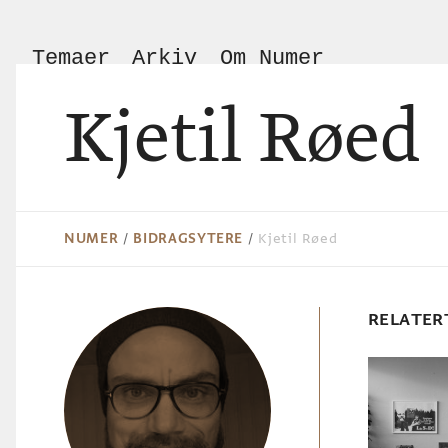
Temaer
Arkiv
Om Numer
Kjetil Røed
NUMER
/
BIDRAGSYTERE
/
Kjetil Røed
RELATER