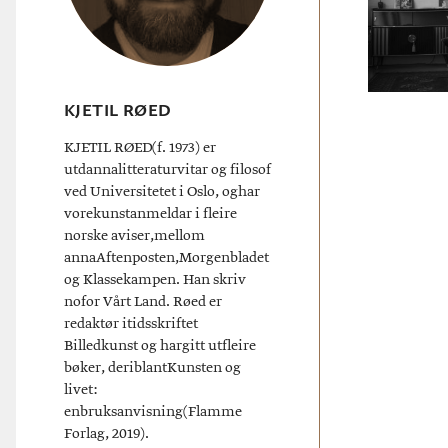
KJETIL RØED
KJETIL RØED(f. 1973) er
utdannalitteraturvitar og filosof
ved Universitetet i Oslo, oghar
vorekunstanmeldar i fleire
norske aviser,mellom
annaAftenposten,Morgenbladet
og Klassekampen. Han skriv
nofor Vårt Land. Røed er
redaktør itidsskriftet
Billedkunst og hargitt utfleire
bøker, deriblantKunsten og
livet:
enbruksanvisning(Flamme
Forlag, 2019).