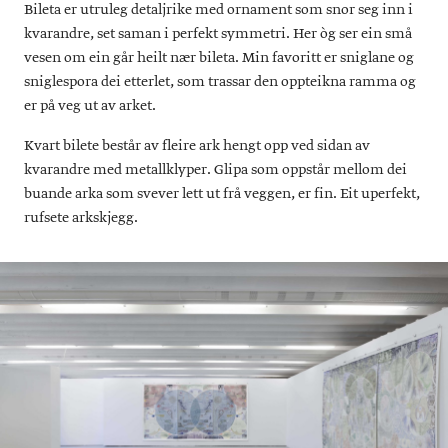
Bileta er utruleg detaljrike med ornament som snor seg inn i
kvarandre, set saman i perfekt symmetri. Her òg ser ein små
vesen om ein går heilt nær bileta. Min favoritt er sniglane og
sniglespora dei etterlet, som trassar den oppteikna ramma og
er på veg ut av arket.
Kvart bilete består av fleire ark hengt opp ved sidan av
kvarandre med metallklyper. Glipa som oppstår mellom dei
buande arka som svever lett ut frå veggen, er fin. Eit uperfekt,
rufsete arkskjegg.