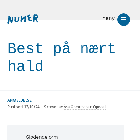
Meny
Best på nært
hald
ANMELDELSE
Publisert
17/10/24
|
Skrevet av
Åsa Osmundsen Opedal
Glødende orm