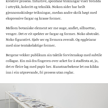
kreative prosess. Intuitive, spontane teikningar viser breidda
i uttrykk, koloritt og teknikk. Nokon sider har heilt
gjennomskinlege teikningar, medan andre skrik høgt med
ekspressive fargar og krasse former.
Mellom botaniske element ser me auge, andlet, silhuettar,
venger. Det er eit spekter av fargar og former. Noko abstrakt.
Noko figurativt. Sjølv ser eg livmora overalt. Og eggleiarar
med sine tentakelaktige former.
Bergene vekker publikum sin taktile forvitenskap med subtile
collagar. Ein må dra fingeren over arket for å stadfesta at, jo,
det er fleire lag med papir her. Kunstnarbøkene let oss kikka
inn i ein utprøvande, fri prosess utan reglar.