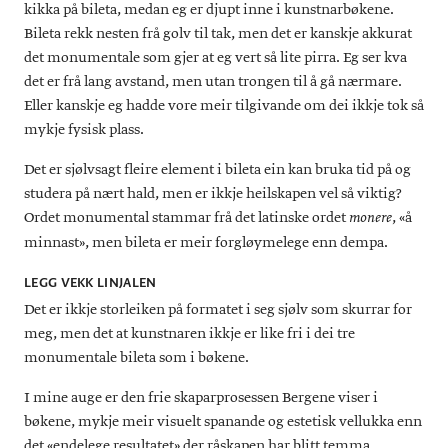
kikka på bileta, medan eg er djupt inne i kunstnarbøkene.
Bileta rekk nesten frå golv til tak, men det er kanskje akkurat
det monumentale som gjer at eg vert så lite pirra. Eg ser kva
det er frå lang avstand, men utan trongen til å gå nærmare.
Eller kanskje eg hadde vore meir tilgivande om dei ikkje tok så
mykje fysisk plass.
Det er sjølvsagt fleire element i bileta ein kan bruka tid på og
studera på nært hald, men er ikkje heilskapen vel så viktig?
Ordet monumental stammar frå det latinske ordet
, «å
monere
minnast», men bileta er meir forgløymelege enn dempa.
LEGG VEKK LINJALEN
Det er ikkje storleiken på formatet i seg sjølv som skurrar for
meg, men det at kunstnaren ikkje er like fri i dei tre
monumentale bileta som i bøkene.
I mine auge er den frie skaparprosessen Bergene viser i
bøkene, mykje meir visuelt spanande og estetisk vellukka enn
det «endelege resultatet» der råskapen har blitt temma,