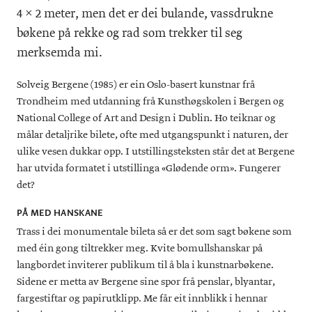
4 × 2 meter, men det er dei bulande, vassdrukne
bøkene på rekke og rad som trekker til seg
merksemda mi.
Solveig Bergene (1985) er ein Oslo-basert kunstnar frå
Trondheim med utdanning frå Kunsthøgskolen i Bergen og
National College of Art and Design i Dublin. Ho teiknar og
målar detaljrike bilete, ofte med utgangspunkt i naturen, der
ulike vesen dukkar opp. I utstillingsteksten står det at Bergene
har utvida formatet i utstillinga «Glødende orm». Fungerer
det?
PÅ MED HANSKANE
Trass i dei monumentale bileta så er det som sagt bøkene som
med éin gong tiltrekker meg. Kvite bomullshanskar på
langbordet inviterer publikum til å bla i kunstnarbøkene.
Sidene er metta av Bergene sine spor frå penslar, blyantar,
fargestiftar og papirutklipp. Me får eit innblikk i hennar