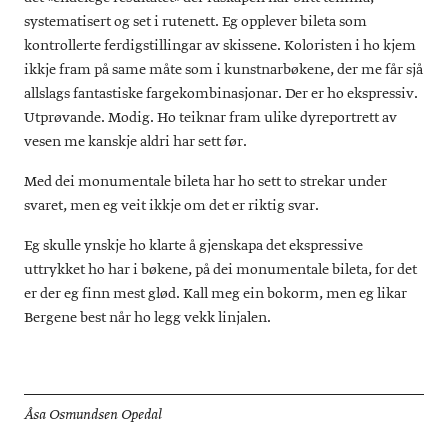
systematisert og set i rutenett. Eg opplever bileta som
kontrollerte ferdigstillingar av skissene. Koloristen i ho kjem
ikkje fram på same måte som i kunstnarbøkene, der me får sjå
allslags fantastiske fargekombinasjonar. Der er ho ekspressiv.
Utprøvande. Modig. Ho teiknar fram ulike dyreportrett av
vesen me kanskje aldri har sett før.
Med dei monumentale bileta har ho sett to strekar under
svaret, men eg veit ikkje om det er riktig svar.
Eg skulle ynskje ho klarte å gjenskapa det ekspressive
uttrykket ho har i bøkene, på dei monumentale bileta, for det
er der eg finn mest glød. Kall meg ein bokorm, men eg likar
Bergene best når ho legg vekk linjalen.
Åsa Osmundsen Opedal