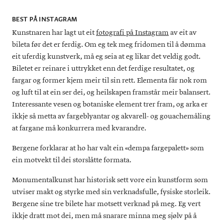
BEST PÅ INSTAGRAM
Kunstnaren har lagt ut eit
fotografi på Instagram
av eit av
bileta før det er ferdig. Om eg tek meg fridomen til å dømma
eit uferdig kunstverk, må eg seia at eg likar det veldig godt.
Biletet er reinare i uttrykket enn det ferdige resultatet, og
fargar og former kjem meir til sin rett. Elementa får nok rom
og luft til at ein ser dei, og heilskapen framstår meir balansert.
Interessante vesen og botaniske element trer fram, og arka er
ikkje så metta av fargeblyantar og akvarell- og gouachemåling
at fargane må konkurrera med kvarandre.
Bergene forklarar at ho har valt ein «dempa fargepalett» som
ein motvekt til dei storslåtte formata.
Monumentalkunst har historisk sett vore ein kunstform som
utviser makt og styrke med sin verknadsfulle, fysiske storleik.
Bergene sine tre bilete har motsett verknad på meg. Eg vert
ikkje dratt mot dei, men må snarare minna meg sjølv på å