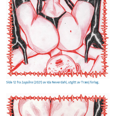
Side 12 fra
(2021) av Ida Neverdahl, utgitt av Træsj forlag.
Lugubra