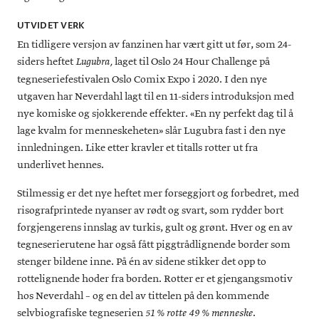
UTVIDET VERK
En tidligere versjon av fanzinen har vært gitt ut før, som 24-
siders heftet
laget til Oslo 24 Hour Challenge på
Lugubra,
tegneseriefestivalen Oslo Comix Expo i 2020. I den nye
utgaven har Neverdahl lagt til en 11-siders introduksjon med
nye komiske og sjokkerende effekter. «En ny perfekt dag til å
lage kvalm for menneskeheten» slår Lugubra fast i den nye
innledningen. Like etter kravler et titalls rotter ut fra
underlivet hennes.
Stilmessig er det nye heftet mer forseggjort og forbedret, med
risografprintede nyanser av rødt og svart, som rydder bort
forgjengerens innslag av turkis, gult og grønt. Hver og en av
tegneserierutene har også fått piggtrådlignende border som
stenger bildene inne. På én av sidene stikker det opp to
rottelignende hoder fra borden. Rotter er et gjengangsmotiv
hos Neverdahl – og en del av tittelen på den kommende
selvbiografiske tegneserien
.
51 % rotte 49 % menneske