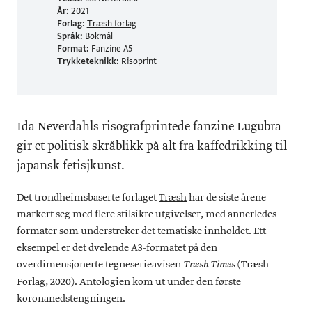
År:
2021
Forlag
:
Træsh forlag
Språk:
Bokmål
Format:
Fanzine A5
Trykketeknikk:
Risoprint
Ida Neverdahls risografprintede fanzine Lugubra
gir et politisk skråblikk på alt fra kaffedrikking til
japansk fetisjkunst.
Det trondheimsbaserte forlaget
Træsh
har de siste årene
markert seg med flere stilsikre utgivelser, med annerledes
formater som understreker det tematiske innholdet. Ett
eksempel er det dvelende A3-formatet på den
overdimensjonerte tegneserieavisen
(Træsh
Træsh Times
Forlag, 2020). Antologien kom ut under den første
koronanedstengningen.