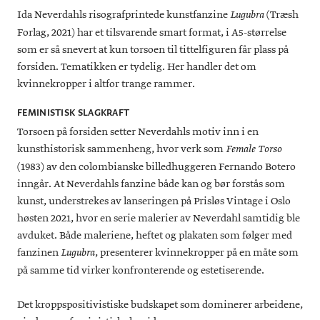
Ida Neverdahls risografprintede kunstfanzine
(Træsh
Lugubra
Forlag, 2021) har et tilsvarende smart format, i A5-størrelse
som er så snevert at kun torsoen til tittelfiguren får plass på
forsiden. Tematikken er tydelig. Her handler det om
kvinnekropper i altfor trange rammer.
FEMINISTISK SLAGKRAFT
Torsoen på forsiden setter Neverdahls motiv inn i en
kunsthistorisk sammenheng, hvor verk som
Female Torso
(1983) av den colombianske billedhuggeren Fernando Botero
inngår. At Neverdahls fanzine både kan og bør forstås som
kunst, understrekes av lanseringen på Prisløs Vintage i Oslo
høsten 2021, hvor en serie malerier av Neverdahl samtidig ble
avduket. Både maleriene, heftet og plakaten som følger med
fanzinen
, presenterer kvinnekropper på en måte som
Lugubra
på samme tid virker konfronterende og estetiserende.
Det kroppspositivistiske budskapet som dominerer arbeidene,