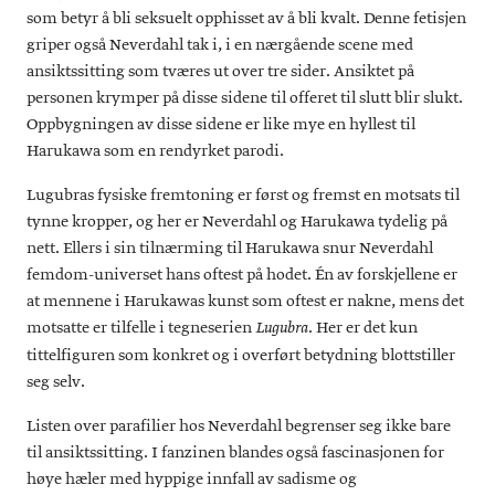
som betyr å bli seksuelt opphisset av å bli kvalt. Denne fetisjen
griper også Neverdahl tak i, i en nærgående scene med
ansiktssitting som tværes ut over tre sider. Ansiktet på
personen krymper på disse sidene til offeret til slutt blir slukt.
Oppbygningen av disse sidene er like mye en hyllest til
Harukawa som en rendyrket parodi.
Lugubras fysiske fremtoning er først og fremst en motsats til
tynne kropper, og her er Neverdahl og Harukawa tydelig på
nett. Ellers i sin tilnærming til Harukawa snur Neverdahl
femdom-universet hans oftest på hodet. Én av forskjellene er
at mennene i Harukawas kunst som oftest er nakne, mens det
motsatte er tilfelle i tegneserien
. Her er det kun
Lugubra
tittelfiguren som konkret og i overført betydning blottstiller
seg selv.
Listen over parafilier hos Neverdahl begrenser seg ikke bare
til ansiktssitting. I fanzinen blandes også fascinasjonen for
høye hæler med hyppige innfall av sadisme og