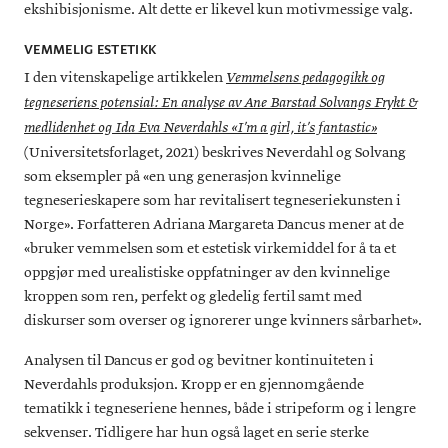
ekshibisjonisme. Alt dette er likevel kun motivmessige valg.
VEMMELIG ESTETIKK
I den vitenskapelige artikkelen
Vemmelsens pedagogikk og
tegneseriens potensial: En analyse av Ane Barstad Solvangs Frykt &
medlidenhet og Ida Eva Neverdahls «I’m a girl, it’s fantastic»
(Universitetsforlaget, 2021) beskrives Neverdahl og Solvang
som eksempler på «en ung generasjon kvinnelige
tegneserieskapere som har revitalisert tegneseriekunsten i
Norge». Forfatteren Adriana Margareta Dancus mener at de
«bruker vemmelsen som et estetisk virkemiddel for å ta et
oppgjør med urealistiske oppfatninger av den kvinnelige
kroppen som ren, perfekt og gledelig fertil samt med
diskurser som overser og ignorerer unge kvinners sårbarhet».
Analysen til Dancus er god og bevitner kontinuiteten i
Neverdahls produksjon. Kropp er en gjennomgående
tematikk i tegneseriene hennes, både i stripeform og i lengre
sekvenser. Tidligere har hun også laget en serie sterke