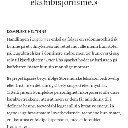
ekshibisjonisme.»
KOMPLEKS HELTINNE
Handlingen i
er enkel og følger en sadomasochistisk
Lugubra
kvinne på et ydmykelsesraid rettet mot alle menn hun støter
på. Lugubra elsker å dominere andre, men tør hun overgi seg
selv til kjærligheten? Etter å ha sparket hodet av baristaen på
kaffebaren møter hun sin mannlige motpart.
Begrepet
betyr ifølge Store norske leksikon bedrøvelig
luguber
eller trist, men det kan også bety suspekt eller mystisk.
Tittelfigurens komplekse personlighet inkorporerer alle disse
karaktertrekkene, uten at noen av dem får anledning til å
definere henne. Neverdahl legger all sin kreative energi i å
tegne Lugubras anatomi overbevisende. Mennene hun møter,
er i kontrast enfoldige bipersoner, med et forenklet
figurdesign.