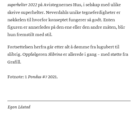
på Avistegnernes Hus, i selskap med ulike
superhelter 2022
skeive superhelter. Neverdahls unike tegneferdigheter er
nøkkelen til hvorfor konseptet fungerer så godt. Enten
figuren er annerledes på den ene eller den andre måten, blir
hun fremstilt med stil.
Fortsettelsen herfra går etter alt å dømme fra lugubert til
slibrig. Oppfølgeren
er allerede i gang – med støtte fra
Slibrina
Grafill.
Fotnote: 1
#7 2021.
Pondus
Egon Låstad