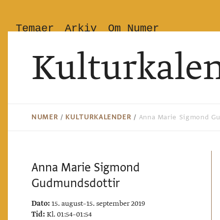
Temaer
Arkiv
Om Numer
Kulturkale
NUMER
/
KULTURKALENDER
/
Anna Marie Sigmond G
Anna Marie Sigmond
Gudmundsdottir
Dato:
15. august–15. september 2019
Tid:
Kl. 01:54–01:54