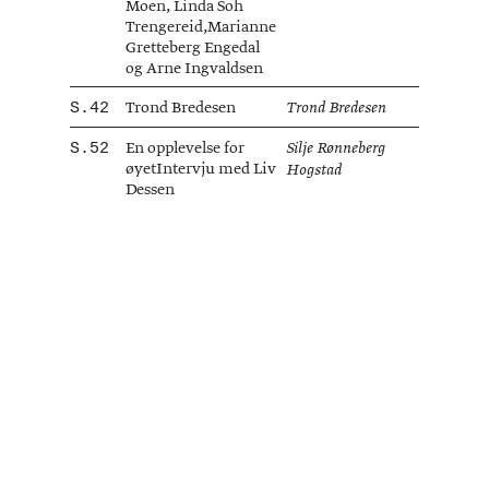
Moen, Linda Soh
Trengereid,Marianne
Gretteberg Engedal
og Arne Ingvaldsen
Trond Bredesen
42
Trond Bredesen
En opplevelse for
52
Silje Rønneberg
øyetIntervju med Liv
Hogstad
Dessen