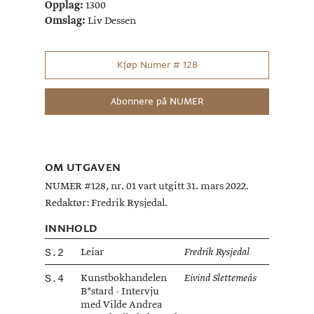
Opplag:
1300
Omslag:
Liv Dessen
Kjøp Numer # 128
Abonnere på NUMER
OM UTGAVEN
NUMER #128, nr. 01 vart utgitt 31. mars 2022.
Redaktør: Fredrik Rysjedal.
INNHOLD
Leiar
2
Fredrik Rysjedal
Kunstbokhandelen
4
Eivind Slettemeås
B*stard - Intervju
med Vilde Andrea