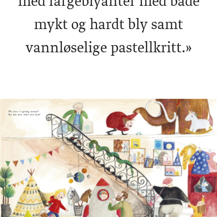
med fargeblyanter med både
mykt og hardt bly samt
vannløselige pastellkritt.»