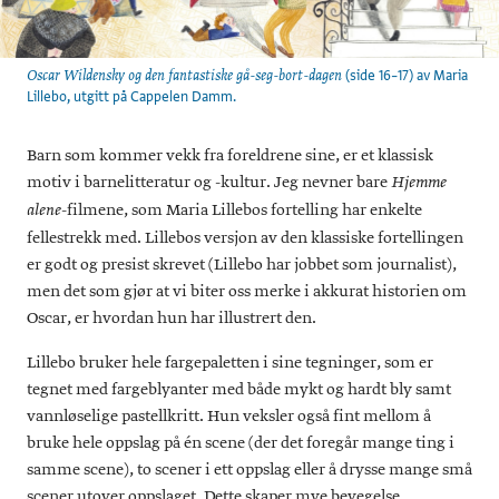
(side 16–17) av Maria
Oscar Wildensky og den fantastiske gå-seg-bort-dagen
Lillebo, utgitt på Cappelen Damm.
Barn som kommer vekk fra foreldrene sine, er et klassisk
motiv i barnelitteratur og -kultur. Jeg nevner bare
Hjemme
-filmene, som Maria Lillebos fortelling har enkelte
alene
fellestrekk med. Lillebos versjon av den klassiske fortellingen
er godt og presist skrevet (Lillebo har jobbet som journalist),
men det som gjør at vi biter oss merke i akkurat historien om
Oscar, er hvordan hun har illustrert den.
Lillebo bruker hele fargepaletten i sine tegninger, som er
tegnet med fargeblyanter med både mykt og hardt bly samt
vannløselige pastellkritt. Hun veksler også fint mellom å
bruke hele oppslag på én scene (der det foregår mange ting i
samme scene), to scener i ett oppslag eller å drysse mange små
scener utover oppslaget. Dette skaper mye bevegelse,