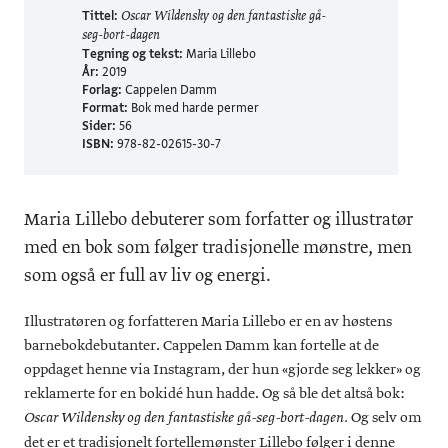
Tittel:
Oscar Wildensky og den fantastiske gå-
seg-bort-dagen
Tegning og tekst:
Maria Lillebo
År:
2019
Forlag:
Cappelen Damm
Format:
Bok med harde permer
Sider:
56
ISBN:
978-82-02615-30-7
Maria Lillebo debuterer som forfatter og illustratør
med en bok som følger tradisjonelle mønstre, men
som også er full av liv og energi.
Illustratøren og forfatteren Maria Lillebo er en av høstens
barnebokdebutanter. Cappelen Damm kan fortelle at de
oppdaget henne via Instagram, der hun «gjorde seg lekker» og
reklamerte for en bokidé hun hadde. Og så ble det altså bok:
Og selv om
Oscar Wildensky og den fantastiske gå-seg-bort-dagen
.
det er et tradisjonelt fortellemønster Lillebo følger i denne