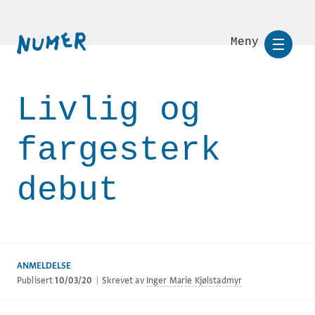
Meny
Livlig og
fargesterk
debut
ANMELDELSE
Publisert
10/03/20
|
Skrevet av
Inger Marie Kjølstadmyr