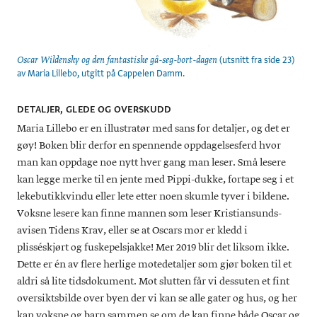
(utsnitt fra side 23)
Oscar Wildensky og den fantastiske gå-seg-bort-dagen
av Maria Lillebo, utgitt på Cappelen Damm.
DETALJER, GLEDE OG OVERSKUDD
Maria Lillebo er en illustratør med sans for detaljer, og det er
gøy! Boken blir derfor en spennende oppdagelsesferd hvor
man kan oppdage noe nytt hver gang man leser. Små lesere
kan legge merke til en jente med Pippi-dukke, fortape seg i et
lekebutikkvindu eller lete etter noen skumle tyver i bildene.
Voksne lesere kan finne mannen som leser Kristiansunds-
avisen Tidens Krav, eller se at Oscars mor er kledd i
plisséskjørt og fuskepelsjakke! Mer 2019 blir det liksom ikke.
Dette er én av flere herlige motedetaljer som gjør boken til et
aldri så lite tidsdokument. Mot slutten får vi dessuten et fint
oversiktsbilde over byen der vi kan se alle gater og hus, og her
kan voksne og barn sammen se om de kan finne både Oscar og