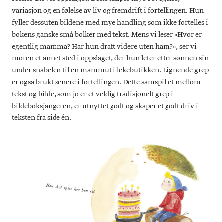
variasjon og en følelse av liv og fremdrift i fortellingen. Hun
fyller dessuten bildene med mye handling som ikke fortelles i
bokens ganske små bolker med tekst. Mens vi leser «Hvor er
egentlig mamma? Har hun dratt videre uten ham?», ser vi
moren et annet sted i oppslaget, der hun leter etter sønnen sin
under snabelen til en mammut i lekebutikken. Lignende grep
er også brukt senere i fortellingen. Dette samspillet mellom
tekst og bilde, som jo er et veldig tradisjonelt grep i
bildeboksjangeren, er utnyttet godt og skaper et godt driv i
teksten fra side én.