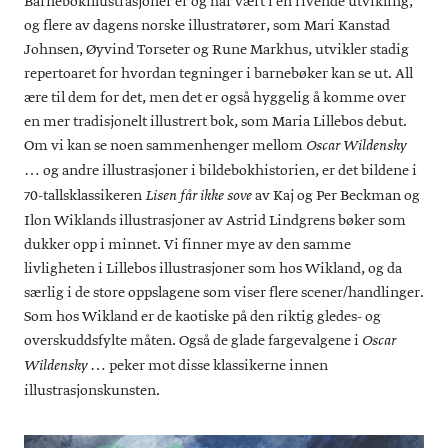
Barnebokillustrasjoner er og har vært i en rivende utvikling,
og flere av dagens norske illustratører, som Mari Kanstad
Johnsen, Øyvind Torseter og Rune Markhus, utvikler stadig
repertoaret for hvordan tegninger i barnebøker kan se ut. All
ære til dem for det, men det er også hyggelig å komme over
en mer tradisjonelt illustrert bok, som Maria Lillebos debut.
Om vi kan se noen sammenhenger mellom
Oscar Wildensky
og andre illustrasjoner i bildebokhistorien, er det bildene i
…
70-tallsklassikeren
av Kaj og Per Beckman og
Lisen får ikke sove
Ilon Wiklands illustrasjoner av Astrid Lindgrens bøker som
dukker opp i minnet. Vi finner mye av den samme
livligheten i Lillebos illustrasjoner som hos Wikland, og da
særlig i de store oppslagene som viser flere scener/handlinger.
Som hos Wikland er de kaotiske på den riktig gledes- og
overskuddsfylte måten. Også de glade fargevalgene i
Oscar
peker mot disse klassikerne innen
Wildensky …
illustrasjonskunsten.