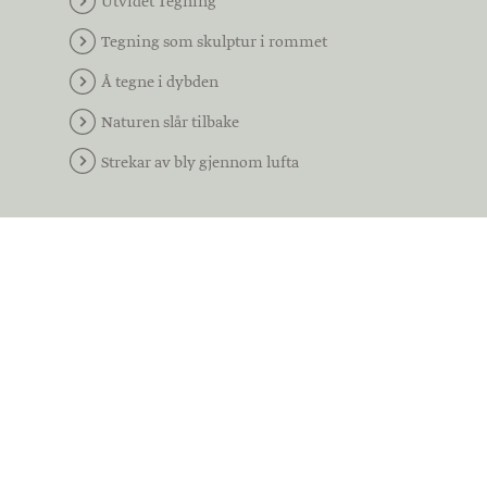
Utvidet Tegning
Tegning som skulptur i rommet
Å tegne i dybden
Naturen slår tilbake
Strekar av bly gjennom lufta