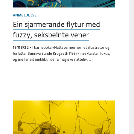
ANMELDELSE
Ein sjarmerande flytur med
fuzzy, seksbeinte vener
19/08/22
•
I barneboka «Nattsvermerne» let illustratør og
forfattar Sunniva Sunde Krogseth (1987) insekta stå i fokus,
og me får eit innblikk i deira magiske natteliv. …