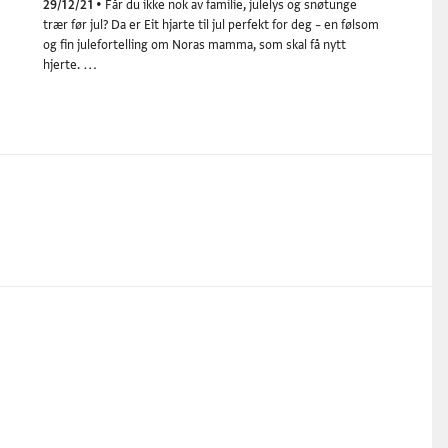
29/12/21
•
Får du ikke nok av familie, julelys og snøtunge
trær før jul? Da er Eit hjarte til jul perfekt for deg – en følsom
og fin julefortelling om Noras mamma, som skal få nytt
hjerte. …