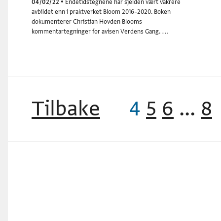
04/02/22
•
Endetidstegnene har sjelden vært vakrere
avbildet enn i praktverket Bloom 2016–2020. Boken
dokumenterer Christian Hovden Blooms
kommentartegninger for avisen Verdens Gang. …
Tilbake
4
5
6
...
8