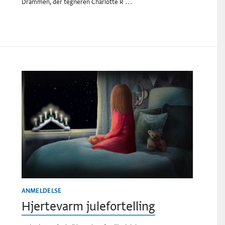
Drammen, der tegneren Charlotte R …
ANMELDELSE
Hjertevarm julefortelling