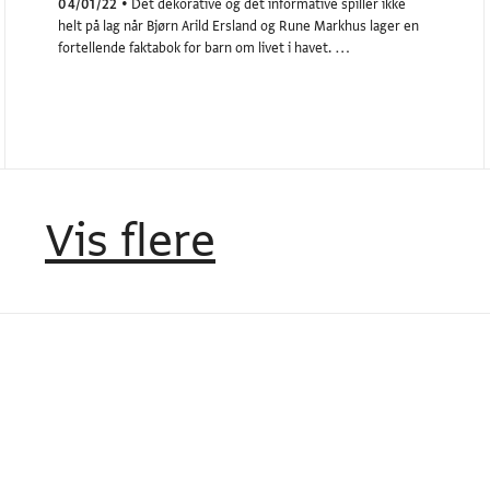
04/01/22
•
Det dekorative og det informative spiller ikke
helt på lag når Bjørn Arild Ersland og Rune Markhus lager en
fortellende faktabok for barn om livet i havet. …
Vis flere