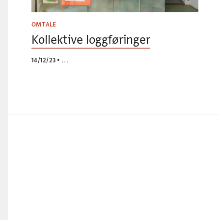
OMTALE
Kollektive loggføringer
14/12/23
•
…