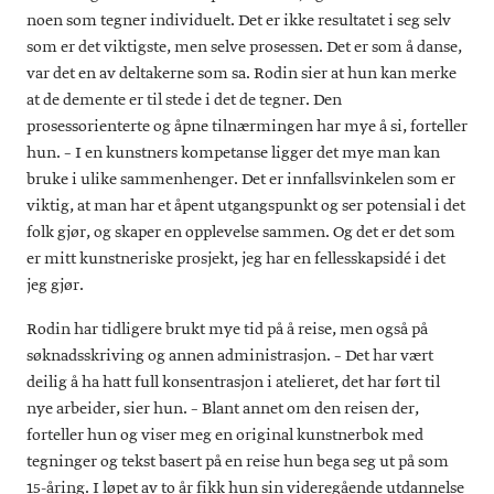
noen som tegner individuelt. Det er ikke resultatet i seg selv
som er det viktigste, men selve prosessen. Det er som å danse,
var det en av deltakerne som sa. Rodin sier at hun kan merke
at de demente er til stede i det de tegner. Den
prosessorienterte og åpne tilnærmingen har mye å si, forteller
hun. – I en kunstners kompetanse ligger det mye man kan
bruke i ulike sammenhenger. Det er innfallsvinkelen som er
viktig, at man har et åpent utgangspunkt og ser potensial i det
folk gjør, og skaper en opplevelse sammen. Og det er det som
er mitt kunstneriske prosjekt, jeg har en fellesskapsidé i det
jeg gjør.
Rodin har tidligere brukt mye tid på å reise, men også på
søknadsskriving og annen administrasjon. – Det har vært
deilig å ha hatt full konsentrasjon i atelieret, det har ført til
nye arbeider, sier hun. – Blant annet om den reisen der,
forteller hun og viser meg en original kunstnerbok med
tegninger og tekst basert på en reise hun bega seg ut på som
15-åring. I løpet av to år fikk hun sin videregående utdannelse