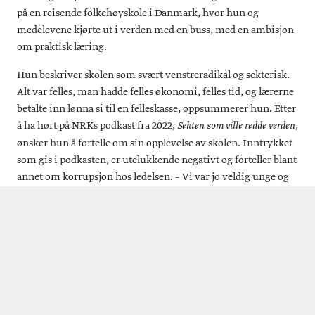
på en reisende folkehøyskole i Danmark, hvor hun og
medelevene kjørte ut i verden med en buss, med en ambisjon
om praktisk læring.
Hun beskriver skolen som svært venstreradikal og sekterisk.
Alt var felles, man hadde felles økonomi, felles tid, og lærerne
betalte inn lønna si til en felleskasse, oppsummerer hun. Etter
å ha hørt på NRKs podkast fra 2022,
,
Sekten som ville redde verden
ønsker hun å fortelle om sin opplevelse av skolen. Inntrykket
som gis i podkasten, er utelukkende negativt og forteller blant
annet om korrupsjon hos ledelsen. – Vi var jo veldig unge og
ble bare kastet ut i den store verden, og noen opplevde det som
ganske voldsomt. Men det var veldig mye spennende også,
bemerker hun. Pensum ble lagt opp til å passe landene de
besøkte, med praktisk arbeid, språk og historie. Blant annet
bygget de to skoler fra grunnen i Guinea-Bissau i Vest-Afrika,
selv mursteinene stod de for selv. Skolene står fortsatt, og de
to årene satte dype spor også hos Rodin.