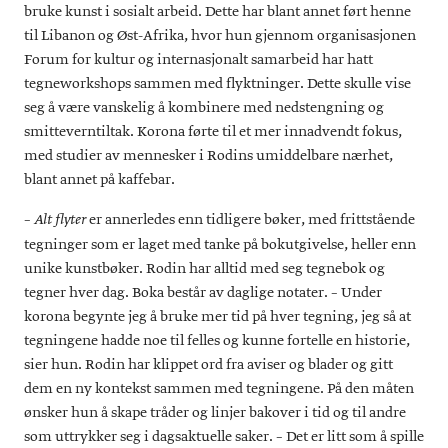
bruke kunst i sosialt arbeid. Dette har blant annet ført henne
til Libanon og Øst-Afrika, hvor hun gjennom organisasjonen
Forum for kultur og internasjonalt samarbeid har hatt
tegneworkshops sammen med flyktninger. Dette skulle vise
seg å være vanskelig å kombinere med nedstengning og
smitteverntiltak. Korona førte til et mer innadvendt fokus,
med studier av mennesker i Rodins umiddelbare nærhet,
blant annet på kaffebar.
–
er annerledes enn tidligere bøker, med frittstående
Alt flyter
tegninger som er laget med tanke på bokutgivelse, heller enn
unike kunstbøker. Rodin har alltid med seg tegnebok og
tegner hver dag. Boka består av daglige notater. – Under
korona begynte jeg å bruke mer tid på hver tegning, jeg så at
tegningene hadde noe til felles og kunne fortelle en historie,
sier hun. Rodin har klippet ord fra aviser og blader og gitt
dem en ny kontekst sammen med tegningene. På den måten
ønsker hun å skape tråder og linjer bakover i tid og til andre
som uttrykker seg i dagsaktuelle saker. – Det er litt som å spille