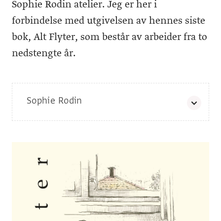
Sophie Rodin atelier. Jeg er her i
forbindelse med utgivelsen av hennes siste
bok, Alt Flyter, som består av arbeider fra to
nedstengte år.
Sophie Rodin
Født 1965, Oslo. Har hovedfag fra Statens Håndverks- og
Kunstindustriskole, og har praktisk pedagogisk utdanning fra
Høgskolen i Østfold.
Siste separatutstillinger:
2019
, Victoria Square Project, Athens,
At Home in the World
Greece
2019
, Asker Biblotek
Analoge Koblinger
2017
, Buskerud Kunstsenter
Gylne øyeblikk
Siste publikasjoner, utvalg: