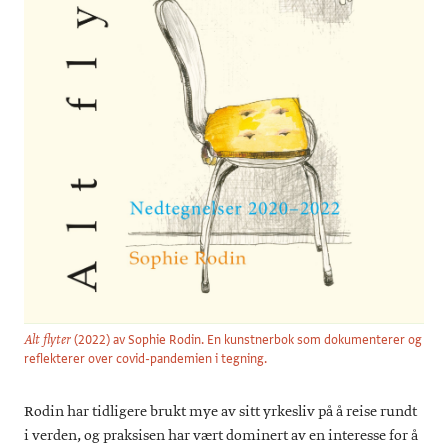
2022
, nedtegnelser 2020-2022
Alt flyter
2019
, tegning/tekst/collage
At Home in the world III
2018
, tegning/tekst/collage
At Home in the World II
2017
-10 years experience in Palestinian
Comics in social work
refugee camps
(2022) av Sophie Rodin. En kunstnerbok som dokumenterer og
Alt flyter
reflekterer over covid-pandemien i tegning.
Rodin har tidligere brukt mye av sitt yrkesliv på å reise rundt
i verden, og praksisen har vært dominert av en interesse for å