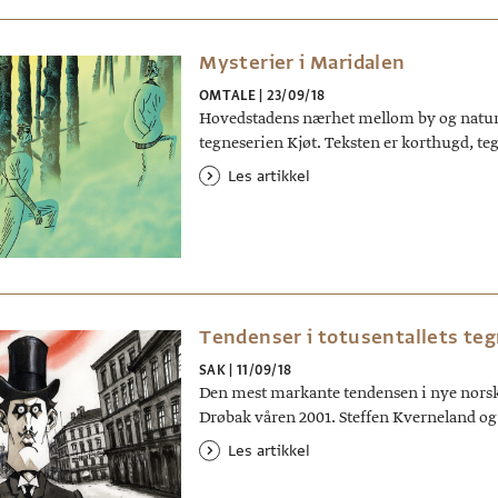
Mysterier i Maridalen
OMTALE
|
23/09/18
Hovedstadens nærhet mellom by og natur 
tegneserien Kjøt. Teksten er korthugd, t
Les artikkel
Tendenser i totusentallets te
SAK
|
11/09/18
Den mest markante tendensen i nye norske 
Drøbak våren 2001. Steffen Kverneland og
Les artikkel