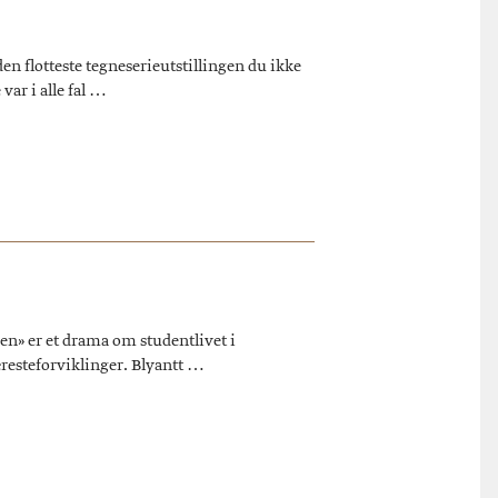
n flotteste tegneserieutstillingen du ikke
var i alle fal …
en» er et drama om studentlivet i
resteforviklinger. Blyantt …