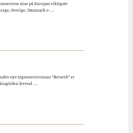
eseriene sine på Europas viktigste
 Norge, Sverige, Danmark o …
Rundes nye tegneserieroman *Berserk* er
vikingtiden levend …