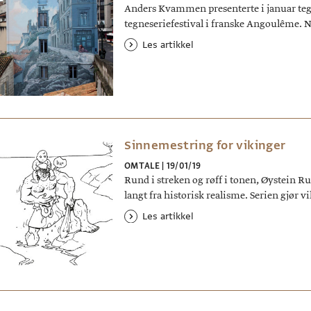
Anders Kvammen presenterte i januar tegn
tegneseriefestival i franske Angoulême.
Les artikkel
Sinnemestring for vikinger
OMTALE
|
19/01/19
Rund i streken og røff i tonen, Øystein 
langt fra historisk realisme. Serien gjør 
Les artikkel