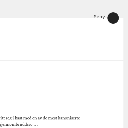
Meny
tt seg i kast med en av de mest kanoniserte
s gjennombruddsro …