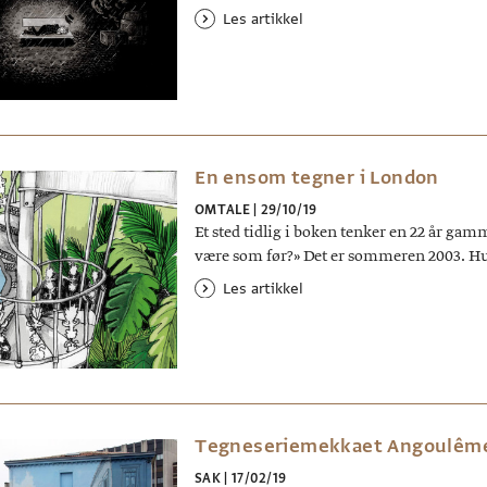
Les artikkel
En ensom tegner i London
OMTALE
|
29/10/19
Et sted tidlig i boken tenker en 22 år gam
være som før?» Det er sommeren 2003. Hu
Les artikkel
Tegneseriemekkaet Angoulêm
SAK
|
17/02/19