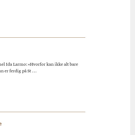
mel Ida Larmo: «Hvorfor kan ikke alt bare
n er ferdig på St …
e