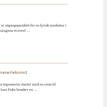
er utgangspunktet for en lyrisk markatur i
egningene et overf …
gneseriekunst
tegneserier starter med en reise til
 Lars Fiske besøker en …