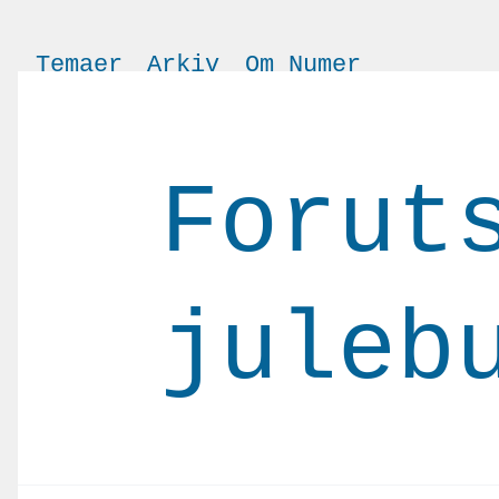
Temaer
Arkiv
Om Numer
Forut
juleb