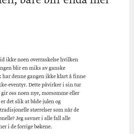
men, bare blir enda mer
tid ikke noen overraskelse hvilken
lingen blir en miks av ganske
ik har denne gangen ikke klart å finne
kke-eventyr. Dette påvirker i sin tur
e gir oss noen nye, morsomme eller
r det slik at både julen og
g tradisjonelle størrelser som når de
lle? Jeg savner i alle fall alle
ner i de forrige bøkene.