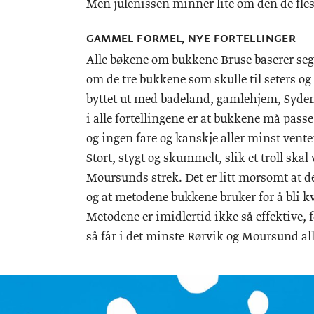
Men julenissen minner lite om den de flest
GAMMEL FORMEL, NYE FORTELLINGER
Alle bøkene om bukkene Bruse baserer seg i
om de tre bukkene som skulle til seters og g
byttet ut med badeland, gamlehjem, Syde
i alle fortellingene er at bukkene må passe
og ingen fare og kanskje aller minst venter
Stort, stygt og skummelt, slik et troll skal
Moursunds strek. Det er litt morsomt at d
og at metodene bukkene bruker for å bli kvit
Metodene er imidlertid ikke så effektive, f
så får i det minste Rørvik og Moursund all