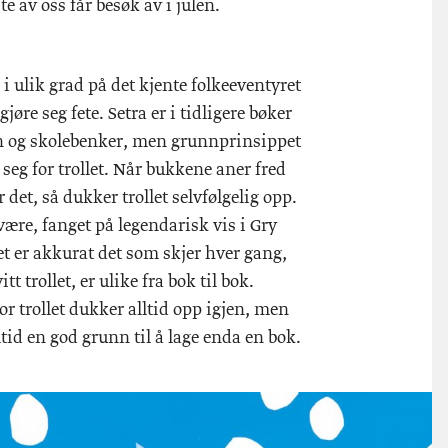
e av oss får besøk av i julen.
 ulik grad på det kjente folkeeventyret
jøre seg fete. Setra er i tidligere bøker
n og skolebenker, men grunnprinsippet
 seg for trollet. Når bukkene aner fred
 det, så dukker trollet selvfølgelig opp.
 være, fanget på legendarisk vis i Gry
et er akkurat det som skjer hver gang,
t trollet, er ulike fra bok til bok.
or trollet dukker alltid opp igjen, men
tid en god grunn til å lage enda en bok.