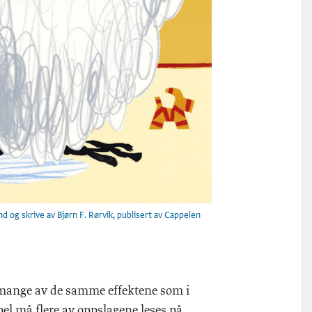
d og skrive av Bjørn F. Rørvik, publisert av Cappelen
 mange av de samme effektene som i
el må flere av oppslagene leses på