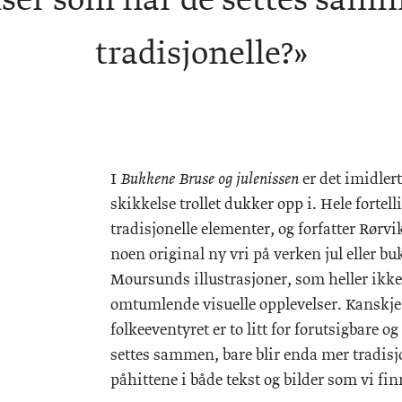
elser som når de settes sam
tradisjonelle?»
I
er det imidler
Bukkene Bruse og julenissen
skikkelse trollet dukker opp i. Hele fortel
tradisjonelle elementer, og forfatter Rørv
noen original ny vri på verken jul eller bu
Moursunds illustrasjoner, som heller ikk
omtumlende visuelle opplevelser. Kanskje e
folkeeventyret er to litt for forutsigbare o
settes sammen, bare blir enda mer tradisjone
påhittene i både tekst og bilder som vi fin