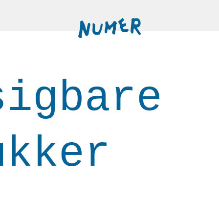
sigbare
ukker