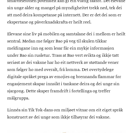
smarttelefonen potensielt kan gi ein viktig faktor. Det elevane
sin unge alder og mangel på myndigheitet trekk ned, tek dei
att med deira kompetanse på internett. Der er det dei som er
ekspertane og påverknadskrafta er heilt reel.
Elevane sine liv på mobilen og samtalane dei i mellom er heilt
sentral. Medan me følger Bao på veg til skulen tikkar
meldingane inn og som lesar får ein mykje informasjon
under Bao sin rusletur. Trass at Bao vert svikta og ikkje tatt
seriøst av dei vaksne har ho eit nettverk av støttande vener
som følger ho med overalt, frå lomma. Det overtydelege
digitale språket prega av emojies og brennanda flammar for
engasjement skapar innsikt i tankane deira og dei unge sin
sjargong. Dette skaper framdrift i fortellinga og treffer
målgruppa.
Linnéa sin Tik Tok-dans om miljøet vitnar om eit eiget språk
konstruert av dei unge som ikkje tilhøyrar dei vaksne.