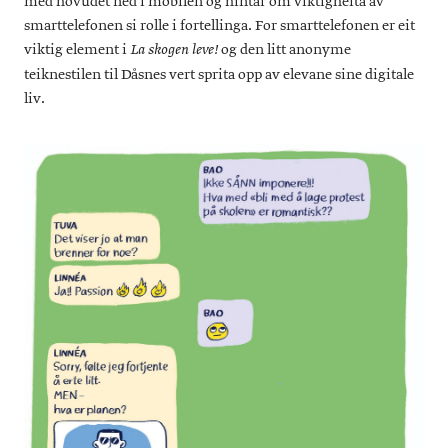
med hovudet ned i mobilen og hintar om viktigheita av
smarttelefonen si rolle i fortellinga. For smarttelefonen er eit
viktig element i
og den litt anonyme
La skogen leve!
teiknestilen til Dåsnes vert sprita opp av elevane sine digitale
liv.