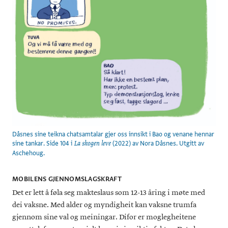
Dåsnes sine teikna chatsamtalar gjer oss innsikt i Bao og venane hennar
sine tankar. Side 104 i
(2022) av Nora Dåsnes. Utgitt av
La skogen leve
Aschehoug.
MOBILENS GJENNOMSLAGSKRAFT
Det er lett å føla seg makteslaus som 12-13 åring i møte med
dei vaksne. Med alder og myndigheit kan vaksne trumfa
gjennom sine val og meiningar. Difor er moglegheitene