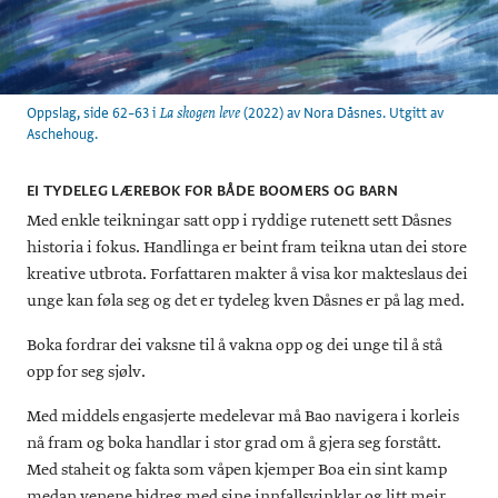
Oppslag, side 62–63 i
(2022) av Nora Dåsnes. Utgitt av
La skogen leve
Aschehoug.
EI TYDELEG LÆREBOK FOR BÅDE BOOMERS OG BARN
Med enkle teikningar satt opp i ryddige rutenett sett Dåsnes
historia i fokus. Handlinga er beint fram teikna utan dei store
kreative utbrota. Forfattaren makter å visa kor makteslaus dei
unge kan føla seg og det er tydeleg kven Dåsnes er på lag med.
Boka fordrar dei vaksne til å vakna opp og dei unge til å stå
opp for seg sjølv.
Med middels engasjerte medelevar må Bao navigera i korleis
nå fram og boka handlar i stor grad om å gjera seg forstått.
Med staheit og fakta som våpen kjemper Boa ein sint kamp
medan venene bidreg med sine innfallsvinklar og litt meir