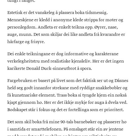
tungt i fanget.
Estetisk er det vanskeleg å plassera boka tidsmessig.
Menneskjene er kledd i anonyme klede strippa for moter og
personlegdom. Andleta er enkelt teikna opp. Øyrer, nase,
auge, munn. Det som skiljar dei like andleta frå kvarandre er
hårfarge og frisyre.
Dei enkle teikningane er dog informative og karakterane
verkelegheitstru med realistiske kjensleliv. Her er det ingen
karikerte Donald Duck-sinneutbrot å spora.
Fargebruken er basert på livet som det faktisk ser ut og Dåsnes
held seg godt innanfor strekane med ryddige snakkebobler og
få kunstnariske element. Trass boka si tyngde kjem ein nokså
kjapt gjennom ho. Her er det ikkje mykje for auga å dvela ved.
Bodskapet står i fokus og det er fortellinga som er prioritert.
Det som skil boka frå mine 90-tals barnebøker og plasserer ho
i samtida er smarttelefonen. På omslaget står ein av jentene