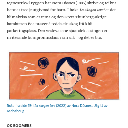
tegneserie» i ryggen har Nora Dåsnes (1995) skrive og teikna
hennar tredje utgivnad for barn. I boka
er det
La skogen leve!
klimakrisa som er tema og den Greta Thunberg-aktige
karakteren Boa prøver å redda ein skog frå å bli
parkeringsplass. Den veslevaksne sjuandeklassingen er
irriterande kompromisslaus i sin sak – og det er bra.
Rute fra side 59 i
(2022) av Nora Dåsnes. Utgitt av
La skogen leve
Aschehoug.
OK BOOMERS