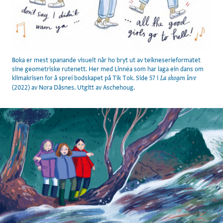
Boka er mest spanande visuelt når ho bryt ut av teikneserieformatet
sine geometriske rutenett. Her med Linnéa som har laga ein dans om
klimakrisen for å sprei bodskapet på Tik Tok. Side 57 i
La skogen leve
(2022) av Nora Dåsnes. Utgitt av Aschehoug.