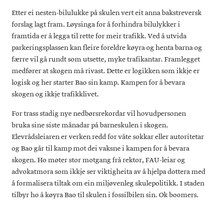
Etter ei nesten-bilulukke på skulen vert eit anna bakstreversk
forslag lagt fram. Løysinga for å forhindra bilulykker i
framtida er å legga til rette for meir trafikk. Ved å utvida
parkeringsplassen kan fleire foreldre køyra og henta barna og
færre vil gå rundt som utsette, myke trafikantar. Framlegget
medfører at skogen må rivast. Dette er logikken som ikkje er
logisk og her starter Bao sin kamp. Kampen for å bevara
skogen og ikkje trafikklivet.
For trass stadig nye nedbørsrekordar vil hovudpersonen
bruka sine siste månadar på barneskulen i skogen.
Elevrådsleiaren er verken redd for våte sokkar eller autoritetar
og Bao går til kamp mot dei vaksne i kampen for å bevara
skogen. Ho møter stor motgang frå rektor, FAU-leiar og
advokatmora som ikkje ser viktigheita av å hjelpa dottera med
å formalisera tiltak om ein miljøvenleg skulepolitikk. I staden
tilbyr ho å køyra Bao til skulen i fossilbilen sin. Ok boomers.