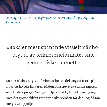
Oppslag, side 30–31 i
(2022) av Nora Dåsnes. Utgitt av
La skogen leve
Aschehoug.
«
Boka er mest spanande visuelt når ho
bryt ut av teikneserieformatet sine
geometriske rutenett.»
Dåsnes si siste utgivnad visar at ho tek dei unge sin uro på
alvor og ho sett fingeren på den bakstreverske tankegangen
som til dels pregar Noregs miljøpolitikk; For å kome i gang
med det grøne skiftet treng me økonomien for det – og då må
me greva opp olje.