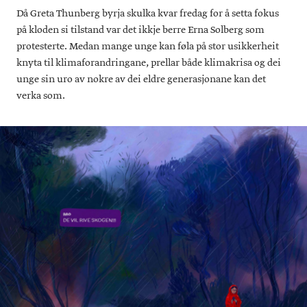
Då Greta Thunberg byrja skulka kvar fredag for å setta fokus
på kloden si tilstand var det ikkje berre Erna Solberg som
protesterte. Medan mange unge kan føla på stor usikkerheit
knyta til klimaforandringane, prellar både klimakrisa og dei
unge sin uro av nokre av dei eldre generasjonane kan det
verka som.