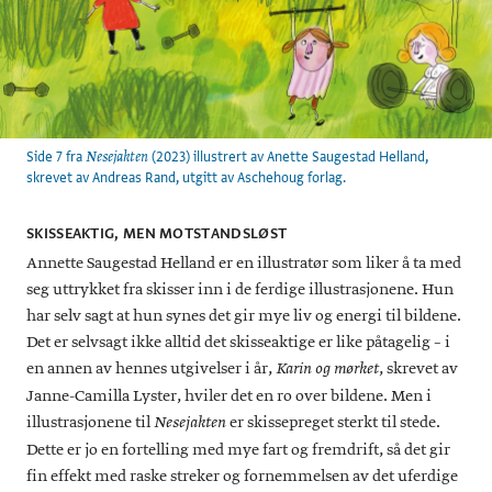
Side 7 fra
(2023) illustrert av Anette Saugestad Helland,
Nesejakten
skrevet av Andreas Rand, utgitt av Aschehoug forlag.
SKISSEAKTIG, MEN MOTSTANDSLØST
Annette Saugestad Helland er en illustratør som liker å ta med
seg uttrykket fra skisser inn i de ferdige illustrasjonene. Hun
har selv sagt at hun synes det gir mye liv og energi til bildene.
Det er selvsagt ikke alltid det skisseaktige er like påtagelig – i
en annen av hennes utgivelser i år,
, skrevet av
Karin og mørket
Janne-Camilla Lyster, hviler det en ro over bildene. Men i
illustrasjonene til
er skissepreget sterkt til stede.
Nesejakten
Dette er jo en fortelling med mye fart og fremdrift, så det gir
fin effekt med raske streker og fornemmelsen av det uferdige