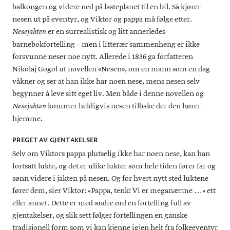
balkongen og videre ned på lasteplanet til en bil. Så kjører
nesen ut på eventyr, og Viktor og pappa må følge etter.
er en surrealistisk og litt annerledes
Nesejakten
barnebokfortelling – men i litterær sammenheng er ikke
forsvunne neser noe nytt. Allerede i 1836 ga forfatteren
Nikolaj Gogol ut novellen «Nesen», om en mann som en dag
våkner og ser at han ikke har noen nese, mens nesen selv
begynner å leve sitt eget liv. Men både i denne novellen og
kommer heldigvis nesen tilbake der den hører
Nesejakten
hjemme.
PREGET AV GJENTAKELSER
Selv om Viktors pappa plutselig ikke har noen nese, kan han
fortsatt lukte, og det er ulike lukter som hele tiden fører far og
sønn videre i jakten på nesen. Og for hvert nytt sted luktene
fører dem, sier Viktor: «Pappa, tenk! Vi er meganærme …» ett
eller annet. Dette er med andre ord en fortelling full av
gjentakelser, og slik sett følger fortellingen en ganske
tradisjonell form som vi kan kjenne igjen helt fra folkeeventyr