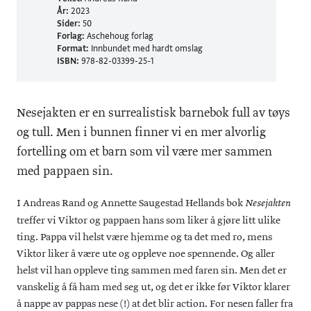
År:
2023
Sider:
50
Forlag:
Aschehoug forlag
Format:
Innbundet med hardt omslag
ISBN:
978-82-03399-25-1
Nesejakten er en surrealistisk barnebok full av tøys
og tull. Men i bunnen finner vi en mer alvorlig
fortelling om et barn som vil være mer sammen
med pappaen sin.
I Andreas Rand og Annette Saugestad Hellands bok
Nesejakten
treffer vi Viktor og pappaen hans som liker å gjøre litt ulike
ting. Pappa vil helst være hjemme og ta det med ro, mens
Viktor liker å være ute og oppleve noe spennende. Og aller
helst vil han oppleve ting sammen med faren sin. Men det er
vanskelig å få ham med seg ut, og det er ikke før Viktor klarer
å nappe av pappas nese (!) at det blir action. For nesen faller fra