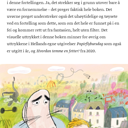
i denne fortellingen. Ja, det strekker seg i grunn utover bare å
være en fornemmelse – det preger faktisk hele boken. Det
uvørne preget understreker også det uhøytidelige og tøysete
ved en fortelling som dette, som om det hele er funnet på i en
fei og kommer rett ut fra fantasien, helt uten filter. Det
visuelle uttrykket i denne boken minner for øvrig om
uttrykkene i Hellands egne utgivelser
som også
Papirflybursdag
er utgitt i år, og
fra 2020.
Hvordan temme en fetter?