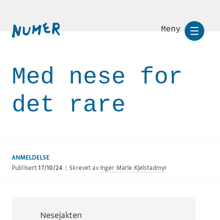
Meny
Med nese for
det rare
ANMELDELSE
Publisert
17/10/24
|
Skrevet av
Inger Marie Kjølstadmyr
Nesejakten