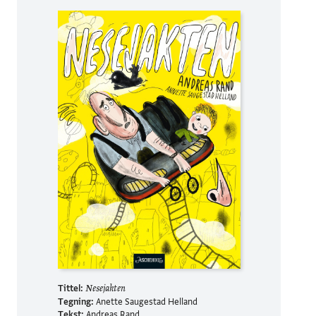
Tittel:
Nesejakten
Tegning:
Anette Saugestad Helland
Tekst:
Andreas Rand