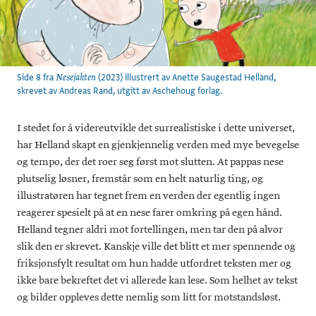
Side 8 fra
(2023) illustrert av Anette Saugestad Helland,
Nesejakten
skrevet av Andreas Rand, utgitt av Aschehoug forlag.
I stedet for å videreutvikle det surrealistiske i dette universet,
har Helland skapt en gjenkjennelig verden med mye bevegelse
og tempo, der det roer seg først mot slutten. At pappas nese
plutselig løsner, fremstår som en helt naturlig ting, og
illustratøren har tegnet frem en verden der egentlig ingen
reagerer spesielt på at en nese farer omkring på egen hånd.
Helland tegner aldri mot fortellingen, men tar den på alvor
slik den er skrevet. Kanskje ville det blitt et mer spennende og
friksjonsfylt resultat om hun hadde utfordret teksten mer og
ikke bare bekreftet det vi allerede kan lese. Som helhet av tekst
og bilder oppleves dette nemlig som litt for motstandsløst.