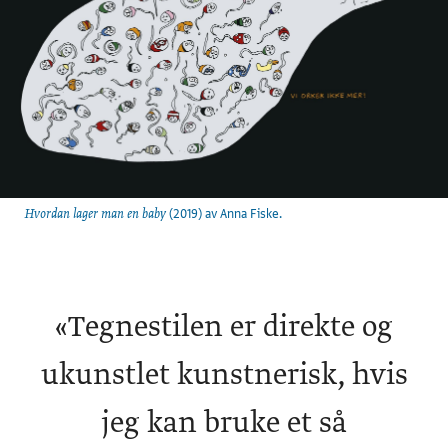
(2019) av Anna Fiske.
Hvordan lager man en baby
«
Tegnestilen er direkte og
ukunstlet kunstnerisk, hvis
jeg kan bruke et så