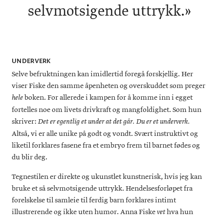
selvmotsigende uttrykk.»
UNDERVERK
Selve befruktningen kan imidlertid foregå forskjellig. Her
viser Fiske den samme åpenheten og overskuddet som preger
boken. For allerede i kampen for å komme inn i egget
hele
fortelles noe om livets drivkraft og mangfoldighet. Som hun
skriver:
Det er egentlig et under at det går. Du er et underverk.
Altså, vi er alle unike på godt og vondt. Svært instruktivt og
liketil forklares fasene fra et embryo frem til barnet fødes og
du blir deg.
Tegnestilen er direkte og ukunstlet kunstnerisk, hvis jeg kan
bruke et så selvmotsigende uttrykk. Hendelsesforløpet fra
forelskelse til samleie til ferdig barn forklares intimt
illustrerende og ikke uten humor. Anna Fiske
hva hun
vet