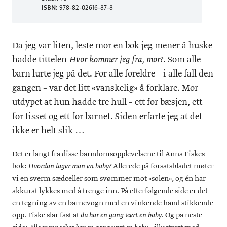
ISBN:
978-82-02616-87-8
Da jeg var liten, leste mor en bok jeg mener å huske
hadde tittelen
. Som alle
Hvor kommer jeg fra, mor?
barn lurte jeg på det. For alle foreldre – i alle fall den
gangen – var det litt «vanskelig» å forklare. Mor
utdypet at hun hadde tre hull – ett for bæsjen, ett
for tisset og ett for barnet. Siden erfarte jeg at det
ikke er helt slik …
Det er langt fra disse barndomsopplevelsene til Anna Fiskes
bok:
Allerede på forsatsbladet møter
Hvordan lager man en baby?
vi en sverm sædceller som svømmer mot «solen», og én har
akkurat lykkes med å trenge inn. På etterfølgende side er det
en tegning av en barnevogn med en vinkende hånd stikkende
opp. Fiske slår fast at
. Og på neste
du har en gang vært en baby