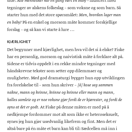
side:
illustrert med
Alle mennesker har en gang vært en baby –
tegninger av alskens folkeslag – som voksne og som barn. Så
starter hun med det store spørsmålet:
Men, hvordan lager man
På en enkel og morsom måte kommer forskjellige
en baby?
forslag – og så kan vi starte å lure …
KJÆRLIGHET
Det begynner med kjærlighet, men hva vil det si å elske? Fiske
har en personlig, morsom og naivistisk måte å forklare alt på.
Sidene er tidvis oppdelt i en rekke mindre tegninger med
håndskrevne tekster som setter opp dilemmaer og
muligheter. Med god dramaturgi bygger hun opp utviklingen
fra forelskelse til – som hun skriver –
[å] kose seg sammen
nakne, mann og kvinne, kvinne og kvinne eller mann og mann,
kalles samleie og er noe voksne gjør fordi de er kjærester, og fordi de
At Fiske på denne måten er med på å
syns at det er godt.
nedkjempe fordommer mot alt som ikke er heteroseksuelt,
synes jeg hun gjør usedvanlig likefrem og fint. Men det er
altså bare på én måte et barn kan bli til: Sædcellen må inn i