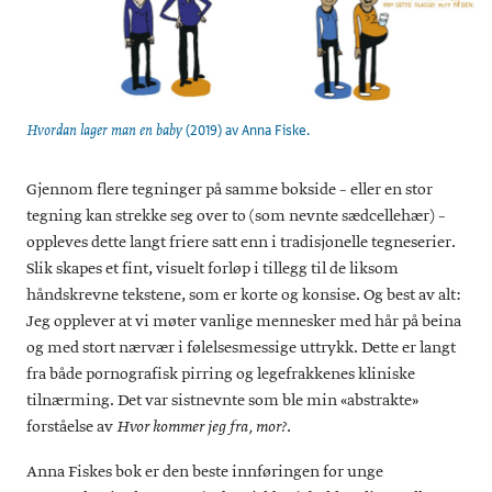
(2019) av Anna Fiske.
Hvordan lager man en baby
Gjennom flere tegninger på samme bokside – eller en stor
tegning kan strekke seg over to (som nevnte sædcellehær) –
oppleves dette langt friere satt enn i tradisjonelle tegneserier.
Slik skapes et fint, visuelt forløp i tillegg til de liksom
håndskrevne tekstene, som er korte og konsise. Og best av alt:
Jeg opplever at vi møter vanlige mennesker med hår på beina
og med stort nærvær i følelsesmessige uttrykk. Dette er langt
fra både pornografisk pirring og legefrakkenes kliniske
tilnærming. Det var sistnevnte som ble min «abstrakte»
forståelse av
.
Hvor kommer jeg fra, mor?
Anna Fiskes bok er den beste innføringen for unge