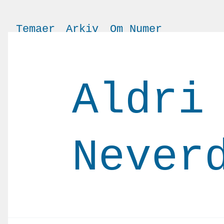
Temaer
Arkiv
Om Numer
Aldri
Never