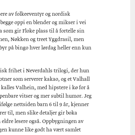
sere av folkeeventyr og nordisk
begge oppi en blender og mikser i vei
som gir Floke plass til å fortelle sin
men, Nøkken og treet Yggdrasil, men
byr på bingo hver lørdag heller enn kun
sk frihet i Neverdahls trilogi, der hun
jotner som serverer kakao, og et Valhall
 kalles Valhein, med hipstere i kø for å
enbare vitser og mer subtil humor. Jeg
ølge nettsiden barn 6 til 9 år, kjenner
er til, men slike detaljer gir boka
 eldre lesere også. Oppbygningen av
ngen kunne like godt ha vært samlet