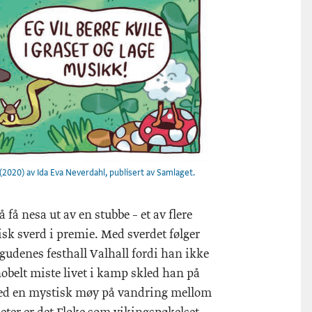
(2020) av Ida Eva Neverdahl, publisert av Samlaget.
få nesa ut av en stubbe – et av flere
isk sverd i premie. Med sverdet følger
gudenes festhall Valhall fordi han ikke
 nobelt miste livet i kamp skled han på
 med en mystisk møy på vandring mellom