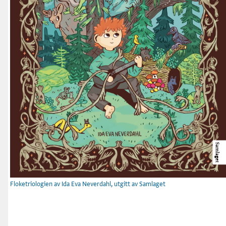
Floketriologien av Ida Eva Neverdahl, utgitt av Samlaget