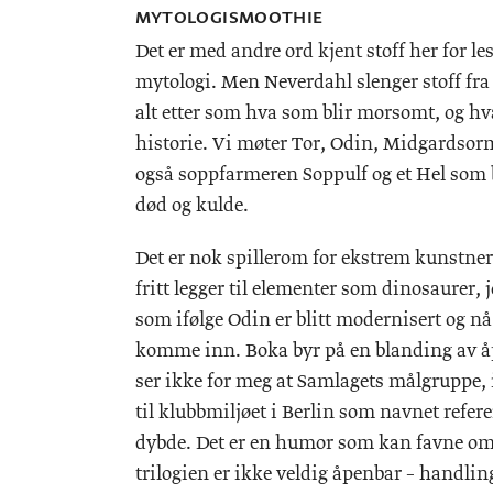
MYTOLOGISMOOTHIE
Det er med andre ord kjent stoff her for le
mytologi. Men Neverdahl slenger stoff fra 
alt etter som hva som blir morsomt, og hva 
historie. Vi møter Tor, Odin, Midgardsor
også soppfarmeren Soppulf og et Hel som 
død og kulde.
Det er nok spillerom for ekstrem kunstneri
fritt legger til elementer som dinosaurer, 
som ifølge Odin er blitt modernisert og nå
komme inn. Boka byr på en blanding av åp
ser ikke for meg at Samlagets målgruppe, if
til klubbmiljøet i Berlin som navnet referer
dybde. Det er en humor som kan favne om
trilogien er ikke veldig åpenbar – handli