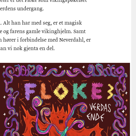
eter er det Floke som vikingspøkelset
verdens undergang.
u. Alt han har med seg, er et magisk
e og farens gamle vikinghjelm. Samt
en hører i forbindelse med Neverdahl, er
an vi nok gjenta en del.