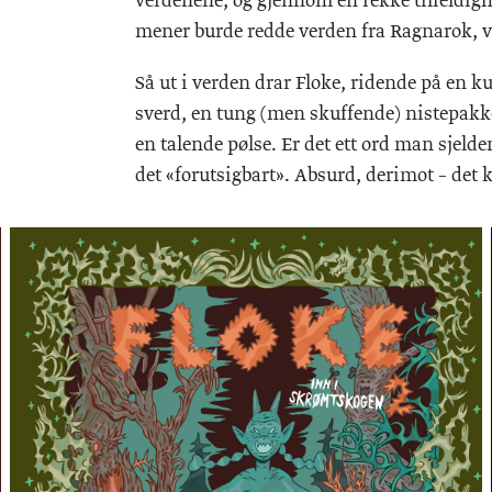
verdenene, og gjennom en rekke tilfeldigh
mener burde redde verden fra Ragnarok, 
Så ut i verden drar Floke, ridende på en k
sverd, en tung (men skuffende) nistepakk
en talende pølse. Er det ett ord man sjeld
det «forutsigbart». Absurd, derimot – det k