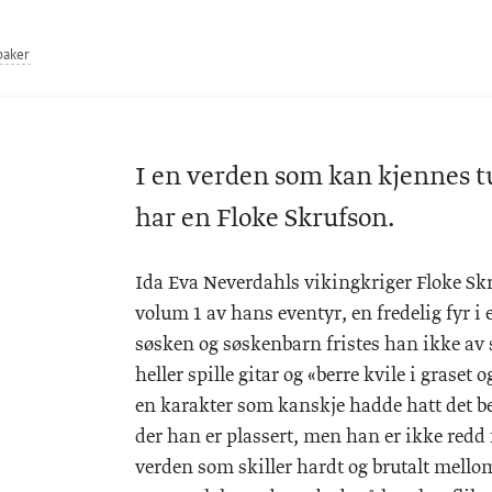
baker
I en verden som kan kjennes tu
har en Floke Skrufson.
Ida Eva Neverdahls vikingkriger Floke Skr
volum 1 av hans eventyr, en fredelig fyr i 
søsken og søskenbarn fristes han ikke av 
heller spille gitar og «berre kvile i grase
en karakter som kanskje hadde hatt det be
der han er plassert, men han er ikke redd f
verden som skiller hardt og brutalt mellom