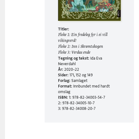
Titler:
Floke 1: Ein fredeleg fyr i ei vill
vikingverd!
Floke 2: Inn i Skrømtskogen
Floke 3: Verdas ende
Tegning og tekst:
Ida Eva
Neverdahl
År:
2020–22
Sider:
171, 152 og 149
Forlag:
Samlaget
Format:
Innbundet med hardt
omslag
ISBN:
1: 978-82-34003-54-7
2: 978-82-34005-10-7
3: 978-82-34008-20-7