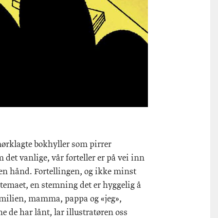
rklagte bokhyller som pirrer
et vanlige, vår forteller er på vei inn
gen hånd. Fortellingen, og ikke minst
e temaet, en stemning det er hyggelig å
familien, mamma, pappa og «jeg»,
e de har lånt, lar illustratøren oss