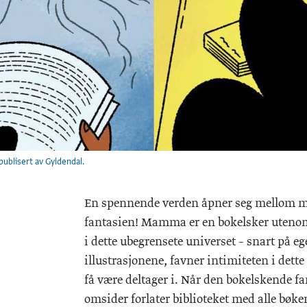
publisert av Gyldendal.
En spennende verden åpner seg mellom mø
fantasien! Mamma er en bokelsker utenom d
i dette ubegrensete universet – snart på e
illustrasjonene, favner intimiteten i dett
få være deltager i. Når den bokelskende 
omsider forlater biblioteket med alle bøken