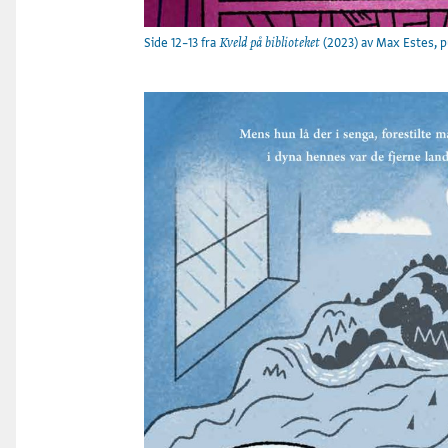
Side 12–13 fra
(2023) av Max Estes, p
Kveld på biblioteket