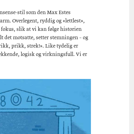
nonsense-stil som den Max Estes
rm. Overlegent, ryddig og «lettlest»,
 fokus, slik at vi kan følge historien
t det motsatte, setter stemningen – og
ikk, prikk, strek!». Like tydelig er
kkende, logisk og virkningsfull. Vi er