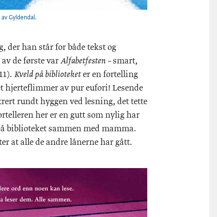
 av Gyldendal.
, der han står for både tekst og
n av de første var
smart,
Alfabetfesten –
11).
er en fortelling
Kveld på biblioteket
et hjerteflimmer av pur eufori! Lesende
trert rundt hyggen ved lesning, det tette
rtelleren her er en gutt som nylig har
øk på biblioteket sammen med mamma.
er at alle de andre lånerne har gått.