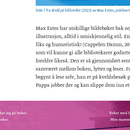
Side 7 fra
(2023) av Max Estes, publisert
Kveld på biblioteket
Max Estes har atskillige bildebøker bak seg
illustrasjon, alltid i umiskjennelig stil. E
fiks og humoristisk! (Cappelen Damm, 20
som vil kunne gi alle bibliotekarer godart
foreldre likeså. Den er så gjennomført sen
samværet mellom boken, lytter og leser. Fo
begynt å lese selv, han er på kveldsbes
Pappa jobber der og kan slippe dem inn ett