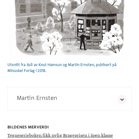
Utsnitt fra
av Knut Hamsun og Martin Ernsten, publisert på
Sult
Minuskel Forlag i 2018.
Martin Ernsten
Martin Ernstsen (f. 1982) er serieskaper og illustratør,
med
mastergrad i storytelling fra
Konstfack
i Stockholm.
Gjennombruddet kom i 2007 med det mørke og
BILDENES MERVERDI
surrealistiske heftet
. Det ble etterfulgt av den
Nissefugl
kritikerroste oppvekstskildringen
(2 hefter, 2007–08).
Ugler
Tegneserieboken fikk nylig Brageprisen i åpen klasse