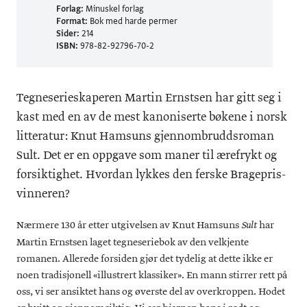
Forlag:
Minuskel forlag
Format:
Bok med harde permer
Sider:
214
ISBN:
978-82-92796-70-2
Tegneserieskaperen Martin Ernstsen har gitt seg i
kast med en av de mest kanoniserte bøkene i norsk
litteratur: Knut Hamsuns gjennombruddsroman
Sult. Det er en oppgave som maner til ærefrykt og
forsiktighet. Hvordan lykkes den ferske Bragepris-
vinneren?
Nærmere 130 år etter utgivelsen av Knut Hamsuns
har
Sult
Martin Ernstsen laget tegneseriebok av den velkjente
romanen. Allerede forsiden gjør det tydelig at dette ikke er
noen tradisjonell «illustrert klassiker». En mann stirrer rett på
oss, vi ser ansiktet hans og øverste del av overkroppen. Hodet