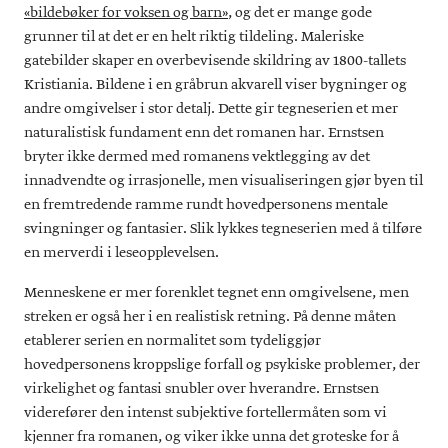
Tegneserieromanen
(2009) er et drama fra værharde
Fugløya
«bildebøker for voksen og barn»
, og det er mange gode
Fugløykalven fyr i Troms. I 2011 utga han
grunner til at det er en helt riktig tildeling. Maleriske
fortellereksperimentet
.
Kodok’s Run
Du snakker med feil
(2014) samler et stort antall selvbiografiske
gatebilder skaper en overbevisende skildring av 1800-tallets
person
tegneserier, mange av dem fra selvutgitte fanziner. For barn
Kristiania. Bildene i en gråbrun akvarell viser bygninger og
har Ernstsen blant annet laget den prisbelønte
andre omgivelser i stor detalj. Dette gir tegneserien et mer
oppvekstskildringen
(2012) og myldreboken
Eremitt
Hvor er
naturalistisk fundament enn det romanen har. Ernstsen
(2013). Tegneseriene hans er oversatt til flere språk,
Albert?
som tysk, polsk og svensk.
bryter ikke dermed med romanens vektlegging av det
innadvendte og irrasjonelle, men visualiseringen gjør byen til
http://www.martinernstsen.com/
en fremtredende ramme rundt hovedpersonens mentale
svingninger og fantasier. Slik lykkes tegneserien med å tilføre
en merverdi i leseopplevelsen.
Menneskene er mer forenklet tegnet enn omgivelsene, men
streken er også her i en realistisk retning. På denne måten
etablerer serien en normalitet som tydeliggjør
hovedpersonens kroppslige forfall og psykiske problemer, der
virkelighet og fantasi snubler over hverandre. Ernstsen
viderefører den intenst subjektive fortellermåten som vi
kjenner fra romanen, og viker ikke unna det groteske for å