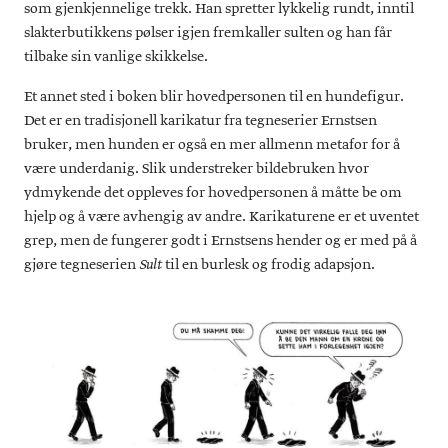
som gjenkjennelige trekk. Han spretter lykkelig rundt, inntil
slakterbutikkens pølser igjen fremkaller sulten og han får
tilbake sin vanlige skikkelse.
Et annet sted i boken blir hovedpersonen til en hundefigur.
Det er en tradisjonell karikatur fra tegneserier Ernstsen
bruker, men hunden er også en mer allmenn metafor for å
være underdanig. Slik understreker bildebruken hvor
ydmykende det oppleves for hovedpersonen å måtte be om
hjelp og å være avhengig av andre. Karikaturene er et uventet
grep, men de fungerer godt i Ernstsens hender og er med på å
gjøre tegneserien
til en burlesk og frodig adapsjon.
Sult