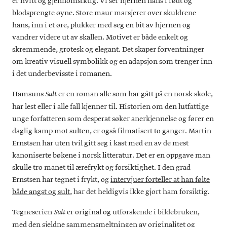
er hvitt og gjennomsiktig. Vi ser hjernen hans i rødt og
blodsprengte øyne. Store maur marsjerer over skuldrene
hans, inn i et øre, plukker med seg en bit av hjernen og
vandrer videre ut av skallen. Motivet er både enkelt og
skremmende, grotesk og elegant. Det skaper forventninger
om kreativ visuell symbolikk og en adapsjon som trenger inn
i det underbevisste i romanen.
Hamsuns
er en roman alle som har gått på en norsk skole,
Sult
har lest eller i alle fall kjenner til. Historien om den lutfattige
unge forfatteren som desperat søker anerkjennelse og fører en
daglig kamp mot sulten, er også filmatisert to ganger. Martin
Ernstsen har uten tvil gitt seg i kast med en av de mest
kanoniserte bøkene i norsk litteratur. Det er en oppgave man
skulle tro manet til ærefrykt og forsiktighet. I den grad
Ernstsen har tegnet i frykt, og
intervjuer forteller at han følte
både angst og sult
, har det heldigvis ikke gjort ham forsiktig.
Tegneserien
er original og utforskende i bildebruken,
Sult
med den sjeldne sammensmeltningen av originalitet og