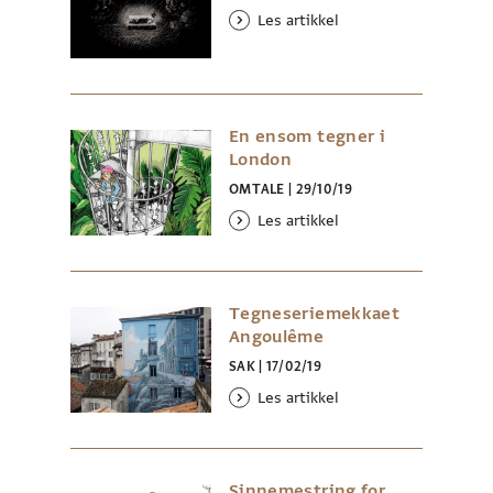
Les artikkel
En ensom tegner i
London
OMTALE
|
29/10/19
Les artikkel
Tegneseriemekkaet
Angoulême
SAK
|
17/02/19
Les artikkel
Sinnemestring for