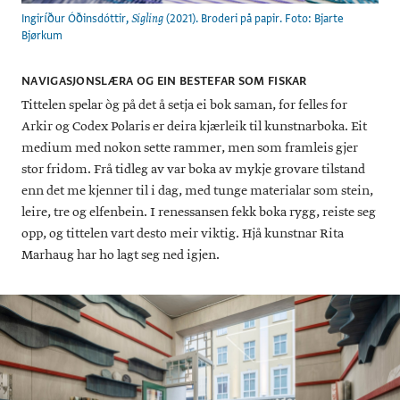
Ingiríður Óðinsdóttir,
(2021). Broderi på papir. Foto: Bjarte
Sigling
Bjørkum
NAVIGASJONSLÆRA OG EIN BESTEFAR SOM FISKAR
Tittelen spelar òg på det å setja ei bok saman, for felles for
Arkir og Codex Polaris er deira kjærleik til kunstnarboka. Eit
medium med nokon sette rammer, men som framleis gjer
stor fridom. Frå tidleg av var boka av mykje grovare tilstand
enn det me kjenner til i dag, med tunge materialar som stein,
leire, tre og elfenbein. I renessansen fekk boka rygg, reiste seg
opp, og tittelen vart desto meir viktig. Hjå kunstnar Rita
Marhaug har ho lagt seg ned igjen.