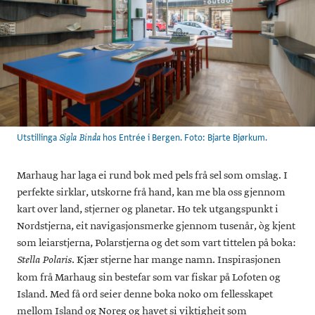
Utstillinga
hos Entrée i Bergen. Foto: Bjarte Bjørkum.
Sigla Binda
Marhaug har laga ei rund bok med pels frå sel som omslag. I
perfekte sirklar, utskorne frå hand, kan me bla oss gjennom
kart over land, stjerner og planetar. Ho tek utgangspunkt i
Nordstjerna, eit navigasjonsmerke gjennom tusenår, òg kjent
som leiarstjerna, Polarstjerna og det som vart tittelen på boka:
. Kjær stjerne har mange namn. Inspirasjonen
Stella Polaris
kom frå Marhaug sin bestefar som var fiskar på Lofoten og
Island. Med få ord seier denne boka noko om fellesskapet
mellom Island og Noreg og havet si viktigheit som