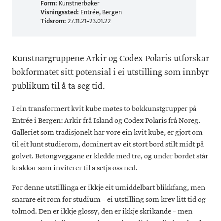
Form:
Kunstnerbøker
Visningssted:
Entrée, Bergen
Tidsrom:
27.11.21–23.01.22
Kunstnargruppene Arkir og Codex Polaris utforskar
bokformatet sitt potensial i ei utstilling som innbyr
publikum til å ta seg tid.
I ein transformert kvit kube møtes to bokkunstgrupper på
Entrée i Bergen: Arkir frå Island og Codex Polaris frå Noreg.
Galleriet som tradisjonelt har vore ein kvit kube, er gjort om
til eit lunt studierom, dominert av eit stort bord stilt midt på
golvet. Betongveggane er kledde med tre, og under bordet står
krakkar som inviterer til å setja oss ned.
For denne utstillinga er ikkje eit umiddelbart blikkfang, men
snarare eit rom for studium – ei utstilling som krev litt tid og
tolmod. Den er ikkje glossy, den er ikkje skrikande – men