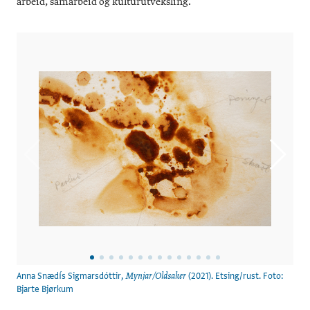
arbeid, samarbeid og kulturutveksling.
Anna Snædís Sigmarsdóttir,
(2021). Etsing/rust. Foto:
Ann
Mynjar/Oldsaker
Bjarte Bjørkum
Bjar