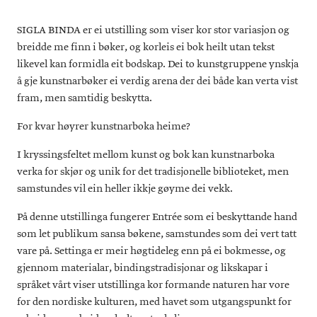
SIGLA BINDA er ei utstilling som viser kor stor variasjon og
breidde me finn i bøker, og korleis ei bok heilt utan tekst
likevel kan formidla eit bodskap. Dei to kunstgruppene ynskja
å gje kunstnarbøker ei verdig arena der dei både kan verta vist
fram, men samtidig beskytta.
For kvar høyrer kunstnarboka heime?
I kryssingsfeltet mellom kunst og bok kan kunstnarboka
verka for skjør og unik for det tradisjonelle biblioteket, men
samstundes vil ein heller ikkje gøyme dei vekk.
På denne utstillinga fungerer Entrée som ei beskyttande hand
som let publikum sansa bøkene, samstundes som dei vert tatt
vare på. Settinga er meir høgtideleg enn på ei bokmesse, og
gjennom materialar, bindingstradisjonar og likskapar i
språket vårt viser utstillinga kor formande naturen har vore
for den nordiske kulturen, med havet som utgangspunkt for