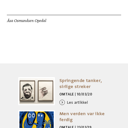
Åsa Osmundsen Opedal
Springende tanker,
sirlige streker
OMTALE
|
10/03/20
Les artikkel
Men verden var ikke
ferdig
OMTALE
|
23/03/19