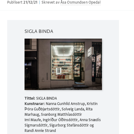
Publisert
21/12/21
|
Skrevet av
Åsa Osmundsen Opedal
SIGLA BINDA
Tittel:
SIGLA BINDA
Kunstnarar:
Nanna Gunhild Amstrup, Kristin
Þóra Guðbjartsdóttir, Solveig Landa, Rita
Marhaug, Svanborg Matthíasdóttir
Imi Maufe, Ingiríður Óðinsdóttir, Anna Snædís
Sigmarsdóttir, Sigurborg Stefánsdóttir og
Randi Annie Strand