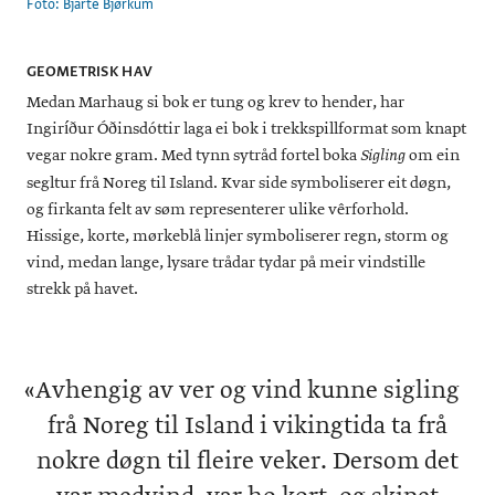
Foto: Bjarte Bjørkum
GEOMETRISK HAV
Medan Marhaug si bok er tung og krev to hender, har
Ingiríður Óðinsdóttir laga ei bok i trekkspillformat som knapt
vegar nokre gram. Med tynn sytråd fortel boka
om ein
Sigling
segltur frå Noreg til Island. Kvar side symboliserer eit døgn,
og firkanta felt av søm representerer ulike vêrforhold.
Hissige, korte, mørkeblå linjer symboliserer regn, storm og
vind, medan lange, lysare trådar tydar på meir vindstille
strekk på havet.
«
Avhengig av ver og vind kunne sigling
frå Noreg til Island i vikingtida ta frå
nokre døgn til fleire veker. Dersom det