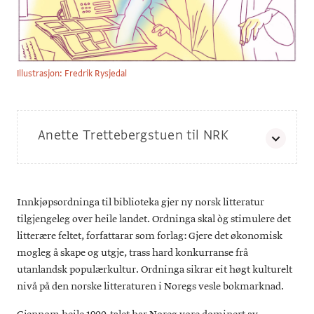
Illustrasjon: Fredrik Rysjedal
Anette Trettebergstuen til NRK
Lene Rennesloft frå
Grafill
vitja NRK nyhetsmorgen for å
fortelle om krisa som norske teikneserier står i. NRK fekk i
samband med dette innslaget ein kommentar frå
Innkjøpsordninga til biblioteka gjer ny norsk litteratur
Trettebergstuen,
som du kan høyre her.
tilgjengeleg over heile landet. Ordninga skal òg stimulere det
litterære feltet, forfattarar som forlag: Gjere det økonomisk
mogleg å skape og utgje, trass hard konkurranse frå
utanlandsk populærkultur. Ordninga sikrar eit høgt kulturelt
nivå på den norske litteraturen i Noregs vesle bokmarknad.