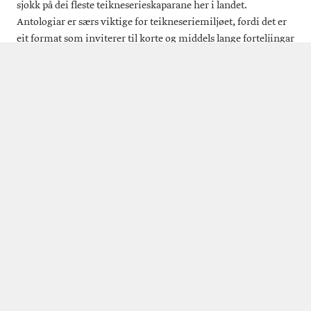
sjokk på dei fleste teikneserieskaparane her i landet.
Antologiar er særs viktige for teikneseriemiljøet, fordi det er
eit format som inviterer til korte og middels lange forteljingar
som ikkje kan bære sin eigen publikasjon åleine. Antologien
er viktig som ein grasrotplattform, samt ein eksperimentell
arena, der skaparane prøver nye grep og samstundes nå ut til
lesarane. Teikneseriar frå skaparar som til dømes Jason, Flu
Hartberg og Ida Neverdal kunne ein finne i antologien
Forresten, som no er historie.
I 2021 vart berre 55% av alle teikneseriebøkene som søkte kjøpt
inn til biblioteka. Budsjetta dei siste åra har vore så dårlege, at
produksjonar av dokumentariske teikneseriar heller søkjer i
sakprosapotten. For meg er dette problematisk, fordi det
kamuflerer bredda i norsk teikneseriekultur. Det som trengs
er at denne bredda vert synleg. I innkjøpsordninga slik den
vert organisert i dag, vert teikneseriar handtert som ei
homogen kunstform. Eg meinar at budsjettet for innkjøp av
teikneseriar burde vore øyremerka til form og målgruppe,