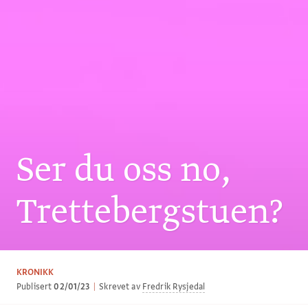
Ser du oss no,
Trettebergstuen?
KRONIKK
Publisert
02/01/23
|
Skrevet av
Fredrik Rysjedal