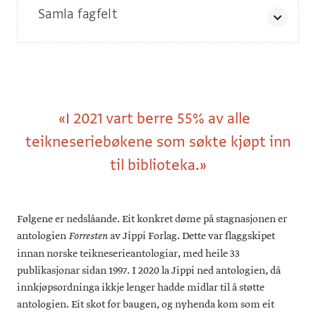
Samla fagfelt
Et samla fagfelt skreiv 07. oktober eit innlegg i
Morgenbladet
til politikarane om at dei må handle for å styrke
innkjøpsordninga for teikneseriar. Kronikken kan lesast i sin
heilskap på Grafill sine
nettsider
. Innlegget var signert:
Den norske Forfatterforening
,
Den norske
«
I 2021 vart berre 55% av alle
Forleggerforening
,
Foreningen !les
,
Forfatterforbundet
,
Grafill
,
Leser søker bok
,
Norsk barnebokinstitutt
,
Norsk
teikneseriebøkene som søkte kjøpt inn
Bibliotekforening
,
Norsk faglitterær forfatter- og
oversetterforening
,
Norsk Oversetterforening
,
Norske
til biblioteka.»
Barne- og Ungdomsbokforfattere
,
Norske Billedkunstnere
og
Tegnerforbundet
Følgene er nedslåande. Eit konkret døme på stagnasjonen er
antologien
av Jippi Forlag. Dette var flaggskipet
Forresten
innan norske teikneserieantologiar, med heile 33
publikasjonar sidan 1997. I 2020 la Jippi ned antologien, då
innkjøpsordninga ikkje lenger hadde midlar til å støtte
antologien. Eit skot for baugen, og nyhenda kom som eit