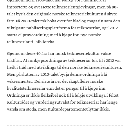
Gjennom heile 1900-talet har Noreg vore dominert av
importerte og oversette teikneserieutgjevingar, men på 80-
talet byrja den originale norske teikneseriekulturen å skyte
fart. På 2000-talet tok boka over for blad og magasin som den
viktigaste publiseringsplattforma for teikneseriar, og i 2012
starta ei prøveordning med å kjøpe inn nye norske
teikneseriar til biblioteka.
Gjennom desse 40 åra har norsk teikneseriekultur vakse
taktfast. At innkjøpsordninga av teikneseriar tok til i 2012 var
heilt i tråd med utviklinga til den norske teikneseriekulturen.
Men på slutten av 2010-talet byrja denne ordninga å få
veksesmerter. Dei siste åra er det skapt fleire norske
kvalitetsteikneseriar enn det er pengar til å kjøpe inn.
Ordninga er ikkje fleiksibel nok til å følgje utviklinga i feltet.
Kulturrådet og vurderingsutvalet for teikneseriar har lenge
varsla om stoda, men Kulturdepartementet lyttar ikkje.